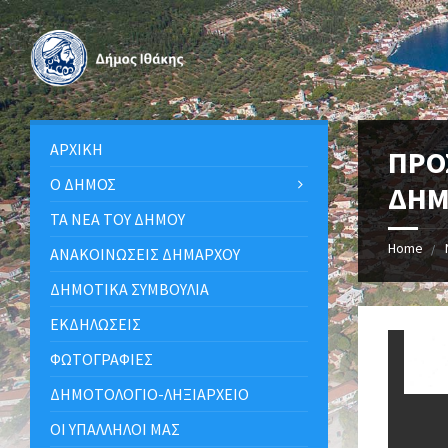
ΑΡΧΙΚΉ
ΠΡΟ
Ο ΔΉΜΟΣ
ΔΗΜ
ΤΑ ΝΈΑ ΤΟΥ ΔΉΜΟΥ
Home
ΑΝΑΚΟΙΝΩΣΕΙΣ ΔΗΜΑΡΧΟΥ
ΔΗΜΟΤΙΚΆ ΣΥΜΒΟΎΛΙΑ
ΕΚΔΗΛΏΣΕΙΣ
ΦΩΤΟΓΡΑΦΊΕΣ
ΔΗΜΟΤΟΛΌΓΙΟ-ΛΗΞΙΑΡΧΕΊΟ
ΟΙ ΥΠΆΛΛΗΛΟΙ ΜΑΣ