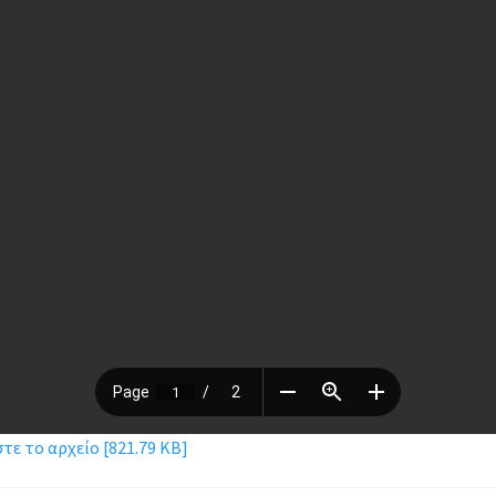
ε το αρχείο [821.79 KB]