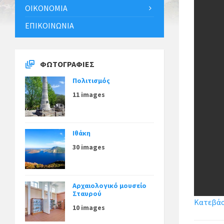
ΟΙΚΟΝΟΜΊΑ
ΕΠΙΚΟΙΝΩΝΊΑ
ΦΩΤΟΓΡΑΦΊΕΣ
Πολιτισμός
11 images
Ιθάκη
30 images
Αρχαιολογικό μουσείο
Σταυρού
Κατεβάστ
10 images