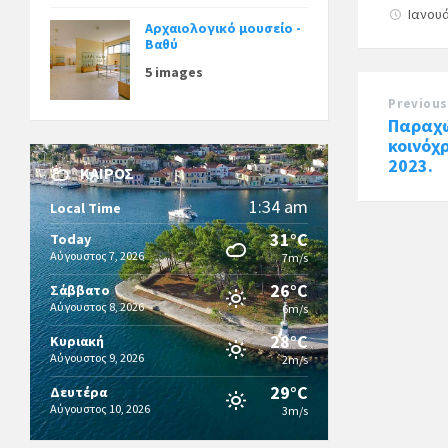
Ιανουά
Αρχαιολογικό μουσείο -
Βαθύ
5 images
Previous
Παραχ
κοινόχ
2023.
ΚΑΙΡΌΣ
1:34 am
Local Time
31°C
Today
Αύγουστος 7, 2026
7m/s
26°C
Σάββατο
Αύγουστος 8, 2026
6m/s
28°C
Κυριακή
Αύγουστος 9, 2026
2m/s
29°C
Δευτέρα
Αύγουστος 10, 2026
3m/s