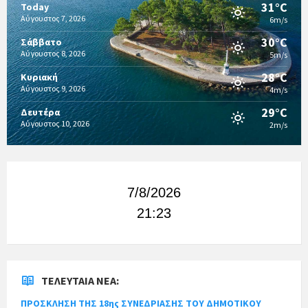
31°C
Today
Αύγουστος 7, 2026
6m/s
30°C
Σάββατο
Αύγουστος 8, 2026
5m/s
28°C
Κυριακή
Αύγουστος 9, 2026
4m/s
29°C
Δευτέρα
Αύγουστος 10, 2026
2m/s
7/8/2026
21:23
ΤΕΛΕΥΤΑΊΑ ΝΈΑ:
ΠΡΟΣΚΛΗΣΗ ΤΗΣ 18ης ΣΥΝΕΔΡΙΑΣΗΣ ΤΟΥ ΔΗΜΟΤΙΚΟΥ