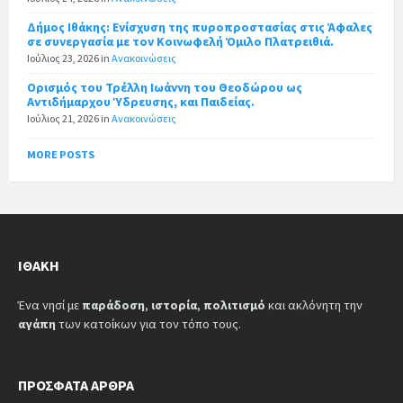
Δήμος Ιθάκης: Ενίσχυση της πυροπροστασίας στις Άφαλες
σε συνεργασία με τον Κοινωφελή Όμιλο Πλατρειθιά.
Ιούλιος 23, 2026
in
Ανακοινώσεις
Ορισμός του Τρέλλη Ιωάννη του Θεοδώρου ως
Αντιδήμαρχου Ύδρευσης, και Παιδείας.
Ιούλιος 21, 2026
in
Ανακοινώσεις
MORE POSTS
ΙΘΆΚΗ
Ένα νησί με
παράδοση
,
ιστορία
,
πολιτισμό
και ακλόνητη την
αγάπη
των κατοίκων για τον τόπο τους.
ΠΡΌΣΦΑΤΑ ΆΡΘΡΑ