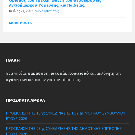
Ορισμός του Τρέλλη Ιωάννη του Θεοδώρου ως
Αντιδήμαρχου Ύδρευσης, και Παιδείας.
Ιούλιος 21, 2026
in
Ανακοινώσεις
MORE POSTS
ΙΘΆΚΗ
Ένα νησί με
παράδοση
,
ιστορία
,
πολιτισμό
και ακλόνητη την
αγάπη
των κατοίκων για τον τόπο τους.
ΠΡΌΣΦΑΤΑ ΆΡΘΡΑ
ΠΡΟΣΚΛΗΣΗ ΤΗΣ 18ης ΣΥΝΕΔΡΙΑΣΗΣ ΤΟΥ ΔΗΜΟΤΙΚΟΥ ΣΥΜΒΟΥΛΙΟΥ
ΕΤΟΥΣ 2026
ΠΡΟΣΚΛΗΣΗ ΤΗΣ 28ης ΣΥΝΕΔΡΙΑΣΗΣ ΤΗΣ ΔΗΜΟΤΙΚΗΣ ΕΠΙΤΡΟΠΗΣ
ΕΤΟΥΣ 2026