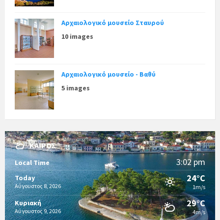
Αρχαιολογικό μουσείο Σταυρού
10 images
Αρχαιολογικό μουσείο - Βαθύ
5 images
ΚΑΙΡΌΣ
3:02 pm
Local Time
24°C
Today
Αύγουστος 8, 2026
1m/s
29°C
Κυριακή
Αύγουστος 9, 2026
4m/s