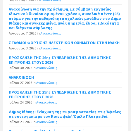
Ανακοίνωση για την πρόσληψη, με σύμβαση εργασίας
ιδιωτικού δικαίου ορισμένου χρόνου, συνολικά πέντε (05)
ατόμων για την καθαριότητα σχολικών μονάδων στο Δήμο
Ιθάκης και συγκεκριμένα, ανά υπηρεσία, έδρα, ειδικότητα
και διάρκεια σύμβασης.
Αύγουστος 7, 2026
in
Ανακοινώσεις
ΣΤΑΘΜΟΙ ΦΟΡΤΙΣΗΣ ΗΛΕΚΤΡΙΚΩΝ ΟΧΗΜΑΤΩΝ ΣΤΗΝ ΙΘΑΚΗ
Αύγουστος 3, 2026
in
Ανακοινώσεις
ΠΡΟΣΚΛΗΣΗ ΤΗΣ 26ης ΣΥΝΕΔΡΙΑΣΗΣ ΤΗΣ ΔΗΜΟΤΙΚΗΣ
ΕΠΙΤΡΟΠΗΣ ΕΤΟΥΣ 2026
Ιούλιος 30, 2026
in
Ανακοινώσεις
ΑΝΑΚΟΙΝΩΣΗ
Ιούλιος 27, 2026
in
Ανακοινώσεις
ΠΡΟΣΚΛΗΣΗ ΤΗΣ 25ης ΣΥΝΕΔΡΙΑΣΗΣ ΤΗΣ ΔΗΜΟΤΙΚΗΣ
ΕΠΙΤΡΟΠΗΣ ΕΤΟΥΣ 2026
Ιούλιος 24, 2026
in
Ανακοινώσεις
Δήμος Ιθάκης: Ενίσχυση της πυροπροστασίας στις Άφαλες
σε συνεργασία με τον Κοινωφελή Όμιλο Πλατρειθιά.
Ιούλιος 23, 2026
in
Ανακοινώσεις