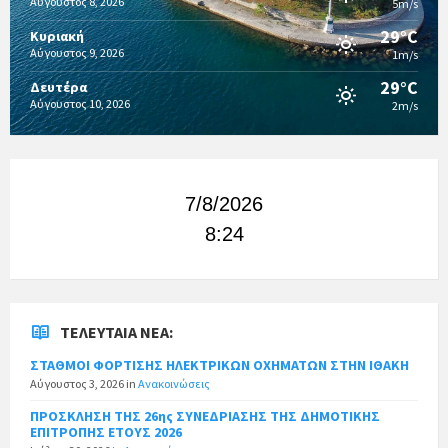
Αύγουστος 8, 2026
5m/s
29°C
Κυριακή
Αύγουστος 9, 2026
1m/s
29°C
Δευτέρα
Αύγουστος 10, 2026
2m/s
7/8/2026
8:24
ΤΕΛΕΥΤΑΊΑ ΝΈΑ:
ΣΤΑΘΜΟΙ ΦΟΡΤΙΣΗΣ ΗΛΕΚΤΡΙΚΩΝ ΟΧΗΜΑΤΩΝ ΣΤΗΝ ΙΘΑΚΗ
Αύγουστος 3, 2026
in
Ανακοινώσεις
ΠΡΟΣΚΛΗΣΗ ΤΗΣ 26ης ΣΥΝΕΔΡΙΑΣΗΣ ΤΗΣ ΔΗΜΟΤΙΚΗΣ
ΕΠΙΤΡΟΠΗΣ ΕΤΟΥΣ 2026