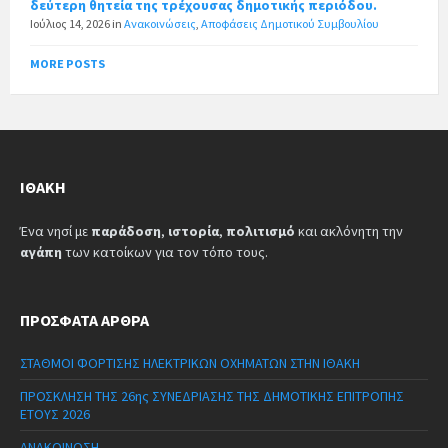
δεύτερη θητεία της τρέχουσας δημοτικής περιόδου.
Ιούλιος 14, 2026
in
Ανακοινώσεις
,
Αποφάσεις Δημοτικού Συμβουλίου
MORE POSTS
ΙΘΆΚΗ
Ένα νησί με
παράδοση
,
ιστορία
,
πολιτισμό
και ακλόνητη την
αγάπη
των κατοίκων για τον τόπο τους.
ΠΡΌΣΦΑΤΑ ΆΡΘΡΑ
ΣΤΑΘΜΟΙ ΦΟΡΤΙΣΗΣ ΗΛΕΚΤΡΙΚΩΝ ΟΧΗΜΑΤΩΝ ΣΤΗΝ ΙΘΑΚΗ
ΠΡΟΣΚΛΗΣΗ ΤΗΣ 26ης ΣΥΝΕΔΡΙΑΣΗΣ ΤΗΣ ΔΗΜΟΤΙΚΗΣ ΕΠΙΤΡΟΠΗΣ
ΕΤΟΥΣ 2026
ΑΝΑΚΟΙΝΩΣΗ