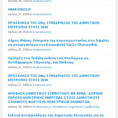
Ιούλιος 30, 2026
in
Ανακοινώσεις
ΑΝΑΚΟΙΝΩΣΗ
Ιούλιος 27, 2026
in
Ανακοινώσεις
ΠΡΟΣΚΛΗΣΗ ΤΗΣ 25ης ΣΥΝΕΔΡΙΑΣΗΣ ΤΗΣ ΔΗΜΟΤΙΚΗΣ
ΕΠΙΤΡΟΠΗΣ ΕΤΟΥΣ 2026
Ιούλιος 24, 2026
in
Ανακοινώσεις
Δήμος Ιθάκης: Ενίσχυση της πυροπροστασίας στις Άφαλες
σε συνεργασία με τον Κοινωφελή Όμιλο Πλατρειθιά.
Ιούλιος 23, 2026
in
Ανακοινώσεις
Ορισμός του Τρέλλη Ιωάννη του Θεοδώρου ως
Αντιδήμαρχου Ύδρευσης, και Παιδείας.
Ιούλιος 21, 2026
in
Ανακοινώσεις
ΠΡΟΣΚΛΗΣΗ ΤΗΣ 24ης ΣΥΝΕΔΡΙΑΣΗΣ ΤΗΣ ΔΗΜΟΤΙΚΗΣ
ΕΠΙΤΡΟΠΗΣ ΕΤΟΥΣ 2026
Ιούλιος 17, 2026
in
Ανακοινώσεις
ΑΠΟΦΑΣΗ ΔΗΜΟΤΙΚΟΥ ΣΥΜΒΟΥΛΙΟΥ ΜΕ ΘΕΜΑ : ΔΩΡΕΑΝ
ΠΑΡΟΧΗ ΗΛΕΚΤΡΙΚΗΣ ΕΝΕΡΓΕΙΑΣ ΣΤΟΥΣ ΔΗΜΟΤΙΚΟΥΣ
ΣΤΑΘΜΟΥΣ ΦΟΡΤΙΣΗΣ ΗΛΕΚΤΡΙΚΩΝ ΟΧΗΜΑΤΩΝ
Ιούλιος 14, 2026
in
Ανακοινώσεις
,
Αποφάσεις Δημοτικού Συμβουλίου
Εκλογή Αντιπροέδρου της Δημοτικής Επιτροπής για τη