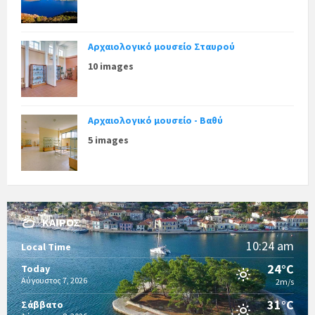
Αρχαιολογικό μουσείο Σταυρού
10 images
Αρχαιολογικό μουσείο - Βαθύ
5 images
ΚΑΙΡΌΣ
10:24 am
Local Time
24°C
Today
Αύγουστος 7, 2026
2m/s
31°C
Σάββατο