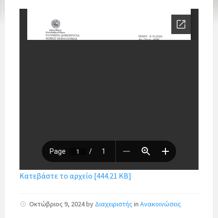
Κατεβάστε το αρχείο [444.21 KB]
Οκτώβριος 9, 2024
by
Διαχειριστής
in
Ανακοινώσεις