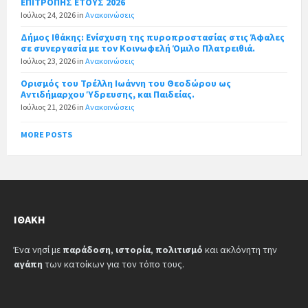
ΕΠΙΤΡΟΠΗΣ ΕΤΟΥΣ 2026
Ιούλιος 24, 2026
in
Ανακοινώσεις
Δήμος Ιθάκης: Ενίσχυση της πυροπροστασίας στις Άφαλες
σε συνεργασία με τον Κοινωφελή Όμιλο Πλατρειθιά.
Ιούλιος 23, 2026
in
Ανακοινώσεις
Ορισμός του Τρέλλη Ιωάννη του Θεοδώρου ως
Αντιδήμαρχου Ύδρευσης, και Παιδείας.
Ιούλιος 21, 2026
in
Ανακοινώσεις
MORE POSTS
ΙΘΆΚΗ
Ένα νησί με
παράδοση
,
ιστορία
,
πολιτισμό
και ακλόνητη την
αγάπη
των κατοίκων για τον τόπο τους.