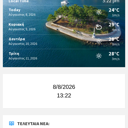
3:22 pm
Local Time
24°C
Today
Αύγουστος 8, 2026
1m/s
29°C
Κυριακή
Αύγουστος 9, 2026
4m/s
28°C
Δευτέρα
Αύγουστος 10, 2026
0m/s
28°C
Τρίτη
Αύγουστος 11, 2026
3m/s
8/8/2026
13:22
ΤΕΛΕΥΤΑΊΑ ΝΈΑ: