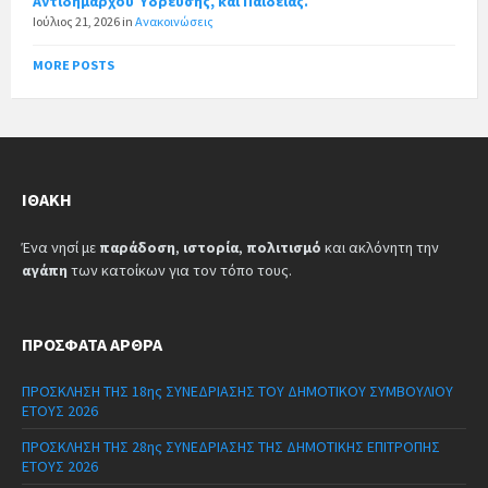
Αντιδήμαρχου Ύδρευσης, και Παιδείας.
Ιούλιος 21, 2026
in
Ανακοινώσεις
MORE POSTS
ΙΘΆΚΗ
Ένα νησί με
παράδοση
,
ιστορία
,
πολιτισμό
και ακλόνητη την
αγάπη
των κατοίκων για τον τόπο τους.
ΠΡΌΣΦΑΤΑ ΆΡΘΡΑ
ΠΡΟΣΚΛΗΣΗ ΤΗΣ 18ης ΣΥΝΕΔΡΙΑΣΗΣ ΤΟΥ ΔΗΜΟΤΙΚΟΥ ΣΥΜΒΟΥΛΙΟΥ
ΕΤΟΥΣ 2026
ΠΡΟΣΚΛΗΣΗ ΤΗΣ 28ης ΣΥΝΕΔΡΙΑΣΗΣ ΤΗΣ ΔΗΜΟΤΙΚΗΣ ΕΠΙΤΡΟΠΗΣ
ΕΤΟΥΣ 2026