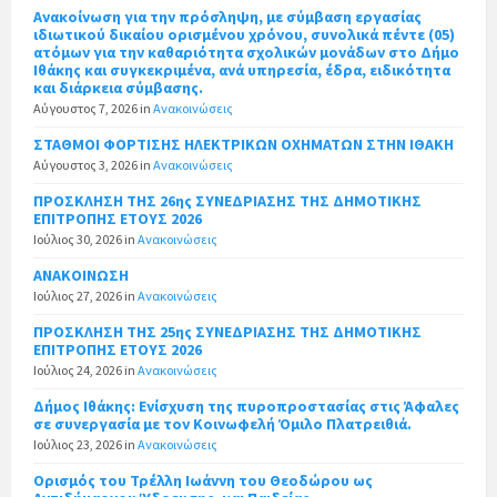
Ανακοίνωση για την πρόσληψη, με σύμβαση εργασίας
ιδιωτικού δικαίου ορισμένου χρόνου, συνολικά πέντε (05)
ατόμων για την καθαριότητα σχολικών μονάδων στο Δήμο
Ιθάκης και συγκεκριμένα, ανά υπηρεσία, έδρα, ειδικότητα
και διάρκεια σύμβασης.
Αύγουστος 7, 2026
in
Ανακοινώσεις
ΣΤΑΘΜΟΙ ΦΟΡΤΙΣΗΣ ΗΛΕΚΤΡΙΚΩΝ ΟΧΗΜΑΤΩΝ ΣΤΗΝ ΙΘΑΚΗ
Αύγουστος 3, 2026
in
Ανακοινώσεις
ΠΡΟΣΚΛΗΣΗ ΤΗΣ 26ης ΣΥΝΕΔΡΙΑΣΗΣ ΤΗΣ ΔΗΜΟΤΙΚΗΣ
ΕΠΙΤΡΟΠΗΣ ΕΤΟΥΣ 2026
Ιούλιος 30, 2026
in
Ανακοινώσεις
ΑΝΑΚΟΙΝΩΣΗ
Ιούλιος 27, 2026
in
Ανακοινώσεις
ΠΡΟΣΚΛΗΣΗ ΤΗΣ 25ης ΣΥΝΕΔΡΙΑΣΗΣ ΤΗΣ ΔΗΜΟΤΙΚΗΣ
ΕΠΙΤΡΟΠΗΣ ΕΤΟΥΣ 2026
Ιούλιος 24, 2026
in
Ανακοινώσεις
Δήμος Ιθάκης: Ενίσχυση της πυροπροστασίας στις Άφαλες
σε συνεργασία με τον Κοινωφελή Όμιλο Πλατρειθιά.
Ιούλιος 23, 2026
in
Ανακοινώσεις
Ορισμός του Τρέλλη Ιωάννη του Θεοδώρου ως