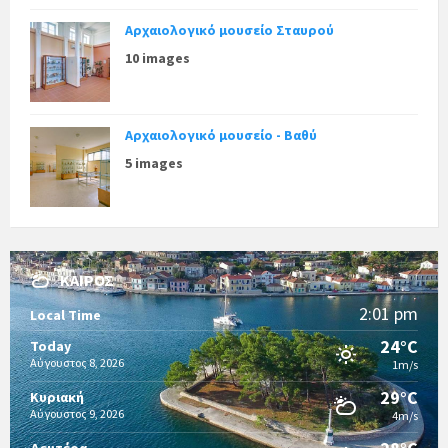
Αρχαιολογικό μουσείο Σταυρού
10 images
Αρχαιολογικό μουσείο - Βαθύ
5 images
ΚΑΙΡΌΣ
2:01 pm
Local Time
24°C
Today
Αύγουστος 8, 2026
1m/s
29°C
Κυριακή
Αύγουστος 9, 2026
4m/s
Δευτέρα