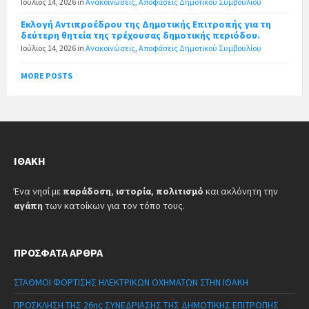
Ιούλιος 14, 2026
in
Ανακοινώσεις
,
Αποφάσεις Δημοτικού Συμβουλίου
Εκλογή Αντιπροέδρου της Δημοτικής Επιτροπής για τη
δεύτερη θητεία της τρέχουσας δημοτικής περιόδου.
Ιούλιος 14, 2026
in
Ανακοινώσεις
,
Αποφάσεις Δημοτικού Συμβουλίου
MORE POSTS
ΙΘΆΚΗ
Ένα νησί με
παράδοση
,
ιστορία
,
πολιτισμό
και ακλόνητη την
αγάπη
των κατοίκων για τον τόπο τους.
ΠΡΌΣΦΑΤΑ ΆΡΘΡΑ
ΣΤΑΘΜΟΙ ΦΟΡΤΙΣΗΣ ΗΛΕΚΤΡΙΚΩΝ ΟΧΗΜΑΤΩΝ ΣΤΗΝ ΙΘΑΚΗ
ΠΡΟΣΚΛΗΣΗ ΤΗΣ 26ης ΣΥΝΕΔΡΙΑΣΗΣ ΤΗΣ ΔΗΜΟΤΙΚΗΣ ΕΠΙΤΡΟΠΗΣ