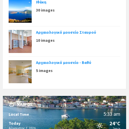
Ιθάκη
30 images
Αρχαιολογικό μουσείο Σταυρού
10 images
Αρχαιολογικό μουσείο - Βαθύ
5 images
ΚΑΙΡΌΣ
5:33 am
Local Time
24°C
Today
Αύγουστος 7, 2026
2m/s