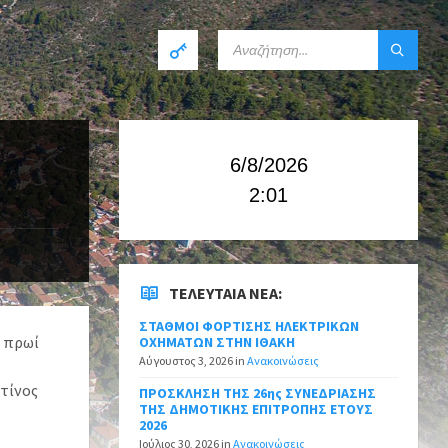
6/8/2026
2:01
ΤΕΛΕΥΤΑΊΑ ΝΈΑ:
ΣΤΑΘΜΟΙ ΦΟΡΤΙΣΗΣ ΗΛΕΚΤΡΙΚΩΝ
ο πρωί
ΟΧΗΜΑΤΩΝ ΣΤΗΝ ΙΘΑΚΗ
Αύγουστος 3, 2026
in
Ανακοινώσεις
τίνος
ΠΡΟΣΚΛΗΣΗ ΤΗΣ 26ης ΣΥΝΕΔΡΙΑΣΗΣ
ΤΗΣ ΔΗΜΟΤΙΚΗΣ ΕΠΙΤΡΟΠΗΣ ΕΤΟΥΣ
2026
Ιούλιος 30, 2026
in
Ανακοινώσεις