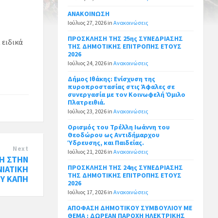
ΑΝΑΚΟΙΝΩΣΗ
Ιούλιος 27, 2026
in
Ανακοινώσεις
ΠΡΟΣΚΛΗΣΗ ΤΗΣ 25ης ΣΥΝΕΔΡΙΑΣΗΣ
 ειδικά
ΤΗΣ ΔΗΜΟΤΙΚΗΣ ΕΠΙΤΡΟΠΗΣ ΕΤΟΥΣ
2026
Ιούλιος 24, 2026
in
Ανακοινώσεις
Δήμος Ιθάκης: Ενίσχυση της
πυροπροστασίας στις Άφαλες σε
συνεργασία με τον Κοινωφελή Όμιλο
Πλατρειθιά.
Ιούλιος 23, 2026
in
Ανακοινώσεις
Ορισμός του Τρέλλη Ιωάννη του
Θεοδώρου ως Αντιδήμαρχου
Ύδρευσης, και Παιδείας.
Next
Ιούλιος 21, 2026
in
Ανακοινώσεις
Η ΣΤΗΝ
ΠΡΟΣΚΛΗΣΗ ΤΗΣ 24ης ΣΥΝΕΔΡΙΑΣΗΣ
ΝΙΑΤΙΚΗ
ΤΗΣ ΔΗΜΟΤΙΚΗΣ ΕΠΙΤΡΟΠΗΣ ΕΤΟΥΣ
Υ ΚΑΠΗ
2026
Ιούλιος 17, 2026
in
Ανακοινώσεις
ΑΠΟΦΑΣΗ ΔΗΜΟΤΙΚΟΥ ΣΥΜΒΟΥΛΙΟΥ ΜΕ
ΘΕΜΑ : ΔΩΡΕΑΝ ΠΑΡΟΧΗ ΗΛΕΚΤΡΙΚΗΣ