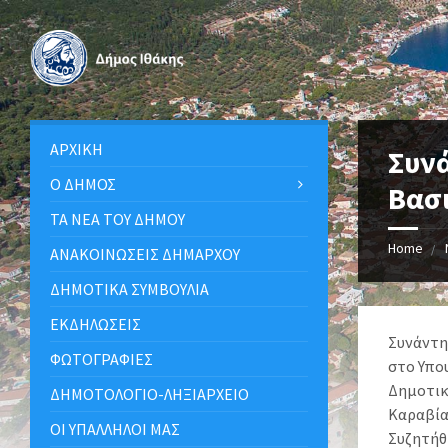
ΑΡΧΙΚΉ
Συνά
Ο ΔΉΜΟΣ
Βασ
ΤΑ ΝΈΑ ΤΟΥ ΔΉΜΟΥ
Home
ΑΝΑΚΟΙΝΩΣΕΙΣ ΔΗΜΑΡΧΟΥ
ΔΗΜΟΤΙΚΆ ΣΥΜΒΟΎΛΙΑ
ΕΚΔΗΛΏΣΕΙΣ
Συνάντη
ΦΩΤΟΓΡΑΦΊΕΣ
στο Υπο
Δημοτικ
ΔΗΜΟΤΟΛΌΓΙΟ-ΛΗΞΙΑΡΧΕΊΟ
Καραβία
ΟΙ ΥΠΆΛΛΗΛΟΙ ΜΑΣ
Συζητήθ