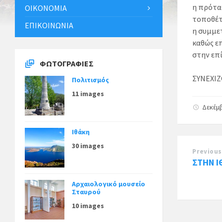
η πρότα
ΟΙΚΟΝΟΜΊΑ
τοποθέτ
ΕΠΙΚΟΙΝΩΝΊΑ
η συμμε
καθώς ε
στην επί
ΦΩΤΟΓΡΑΦΊΕΣ
ΣΥΝΕΧΙΖ
Πολιτισμός
11 images
Δεκέμβ
Ιθάκη
30 images
Previous
ΣΤΗΝ 
Αρχαιολογικό μουσείο
Σταυρού
10 images