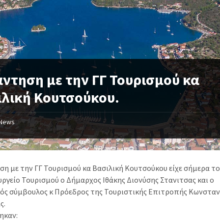
ντηση με την ΓΓ Τουρισμού κα
ιλική Κουτσούκου.
News
ση με την ΓΓ Τουρισμού κα Βασιλική Κουτσούκου είχε σήμερα τ
υργείο Τουρισμού ο Δήμαρχος Ιθάκης Διονύσης Στανιτσας και ο
ός σύμβουλος κ Πρόεδρος της Τουριστικής Επιτροπής Κωνσταν
ς.
ηκαν: