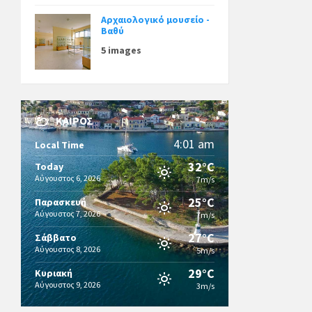
Αρχαιολογικό μουσείο -
Βαθύ
5 images
ΚΑΙΡΌΣ
4:01 am
Local Time
32°C
Today
Αύγουστος 6, 2026
7m/s
25°C
Παρασκευή
Αύγουστος 7, 2026
7m/s
27°C
Σάββατο
Αύγουστος 8, 2026
5m/s
29°C
Κυριακή
Αύγουστος 9, 2026
3m/s