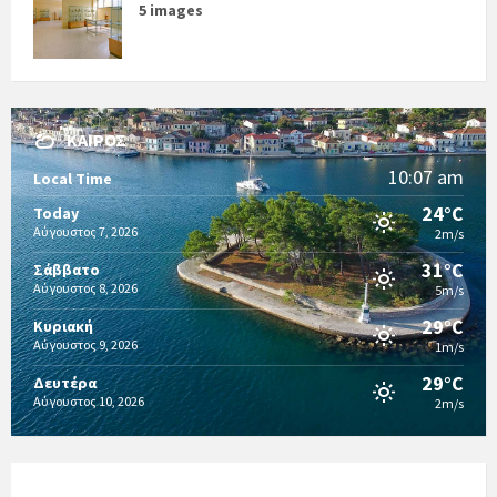
5 images
ΚΑΙΡΌΣ
10:07 am
Local Time
24°C
Today
Αύγουστος 7, 2026
2m/s
31°C
Σάββατο
Αύγουστος 8, 2026
5m/s
29°C
Κυριακή
Αύγουστος 9, 2026
1m/s
29°C
Δευτέρα
Αύγουστος 10, 2026
2m/s