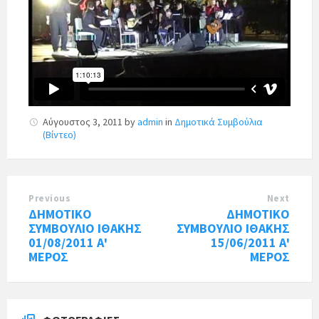
Αύγουστος 3, 2011
by
admin
in
Δημοτικά Συμβούλια
(Βίντεο)
Previous
Next
ΔΗΜΟΤΙΚΟ
ΔΗΜΟΤΙΚΟ
ΣΥΜΒΟΥΛΙΟ ΙΘΑΚΗΣ
ΣΥΜΒΟΥΛΙΟ ΙΘΑΚΗΣ
01/08/2011 Α'
15/06/2011 Α'
ΜΕΡΟΣ
ΜΕΡΟΣ