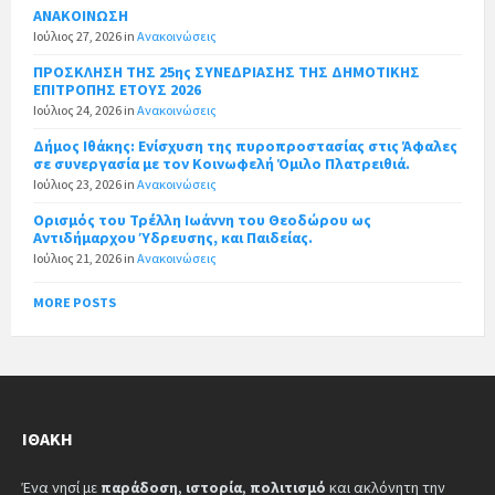
ΑΝΑΚΟΙΝΩΣΗ
Ιούλιος 27, 2026
in
Ανακοινώσεις
ΠΡΟΣΚΛΗΣΗ ΤΗΣ 25ης ΣΥΝΕΔΡΙΑΣΗΣ ΤΗΣ ΔΗΜΟΤΙΚΗΣ
ΕΠΙΤΡΟΠΗΣ ΕΤΟΥΣ 2026
Ιούλιος 24, 2026
in
Ανακοινώσεις
Δήμος Ιθάκης: Ενίσχυση της πυροπροστασίας στις Άφαλες
σε συνεργασία με τον Κοινωφελή Όμιλο Πλατρειθιά.
Ιούλιος 23, 2026
in
Ανακοινώσεις
Ορισμός του Τρέλλη Ιωάννη του Θεοδώρου ως
Αντιδήμαρχου Ύδρευσης, και Παιδείας.
Ιούλιος 21, 2026
in
Ανακοινώσεις
MORE POSTS
ΙΘΆΚΗ
Ένα νησί με
παράδοση
,
ιστορία
,
πολιτισμό
και ακλόνητη την