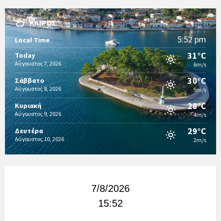
ΚΑΙΡΌΣ
5:52 pm
Local Time
31°C
Today
Αύγουστος 7, 2026
6m/s
30°C
Σάββατο
Αύγουστος 8, 2026
5m/s
28°C
Κυριακή
Αύγουστος 9, 2026
4m/s
29°C
Δευτέρα
Αύγουστος 10, 2026
2m/s
7/8/2026
15:52