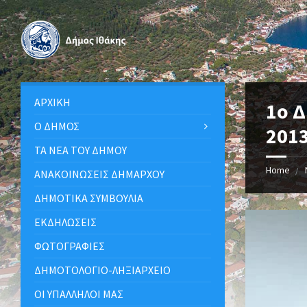
ΑΡΧΙΚΉ
1o 
Ο ΔΉΜΟΣ
201
ΤΑ ΝΈΑ ΤΟΥ ΔΉΜΟΥ
Home
ΑΝΑΚΟΙΝΩΣΕΙΣ ΔΗΜΑΡΧΟΥ
ΔΗΜΟΤΙΚΆ ΣΥΜΒΟΎΛΙΑ
ΕΚΔΗΛΏΣΕΙΣ
ΦΩΤΟΓΡΑΦΊΕΣ
ΔΗΜΟΤΟΛΌΓΙΟ-ΛΗΞΙΑΡΧΕΊΟ
ΟΙ ΥΠΆΛΛΗΛΟΙ ΜΑΣ