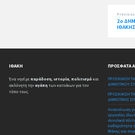
Previous
2ο ΔΗ
ΙΘΑΚΗΣ
ΙΘΆΚΗ
ΠΡΌΣΦΑΤΑ 
ΠΡΟΣΚΛΗΣΗ ΤΗ
Ένα νησί με
παράδοση
,
ιστορία
,
πολιτισμό
και
ΔΗΜΟΤΙΚΟΥ ΣΥ
ακλόνητη την
αγάπη
των κατοίκων για τον
τόπο τους.
ΠΡΟΣΚΛΗΣΗ ΤΗ
ΔΗΜΟΤΙΚΗΣ ΕΠ
Ανακοίνωση γι
εργασίας ιδιω
συνολικά πέντε
καθαριότητα 
Ιθάκης και συγ