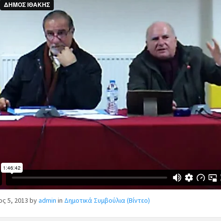
ος 5, 2013
by
admin
in
Δημοτικά Συμβούλια (Βίντεο)