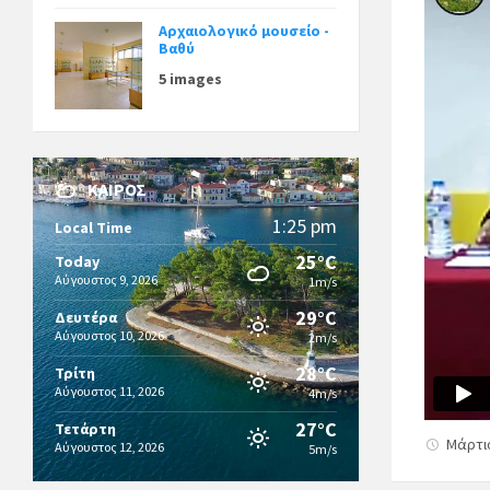
Αρχαιολογικό μουσείο -
Βαθύ
5 images
ΚΑΙΡΌΣ
1:25 pm
Local Time
25°C
Today
Αύγουστος 9, 2026
1m/s
29°C
Δευτέρα
Αύγουστος 10, 2026
2m/s
28°C
Τρίτη
Αύγουστος 11, 2026
4m/s
27°C
Τετάρτη
Μάρτι
Αύγουστος 12, 2026
5m/s