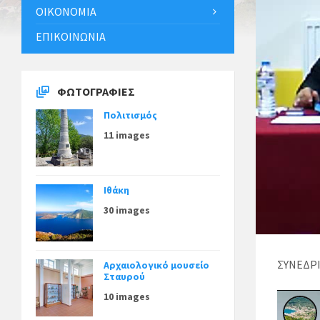
ΟΙΚΟΝΟΜΊΑ
ΕΠΙΚΟΙΝΩΝΊΑ
ΦΩΤΟΓΡΑΦΊΕΣ
Πολιτισμός
11 images
Ιθάκη
30 images
ΣΥΝΕΔΡΙ
Αρχαιολογικό μουσείο
Σταυρού
10 images