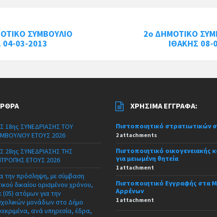
ΜΟΤΙΚΟ ΣΥΜΒΟΥΛΙΟ
2o ΔΗΜΟΤΙΚΟ ΣΥΜ
 04-03-2013
ΙΘΑΚΗΣ 08-
ΆΡΘΡΑ
ΧΡΉΣΙΜΑ ΈΓΓΡΑΦΑ:
Πιστοποιητικό στρατιωτικών 
Σ 18ης ΣΥΝΕΔΡΙΑΣΗΣ ΤΟΥ
ΜΒΟΥΛΙΟΥ ΕΤΟΥΣ 2026
2 attachments
Πιστοποιητικό οικογενειακής 
Σ 28ης ΣΥΝΕΔΡΙΑΣΗΣ ΤΗΣ
για μειωμένη θητεία
ΙΤΡΟΠΗΣ ΕΤΟΥΣ 2026
1 attachment
α την πρόσληψη, με σύμβαση
Πιστοποιητικό Εγγραφής στα 
τικού δικαίου ορισμένου χρόνου,
Αρρένων
 (05) ατόμων για την
1 attachment
σχολικών μονάδων στο Δήμο
κεκριμένα, ανά υπηρεσία, έδρα,