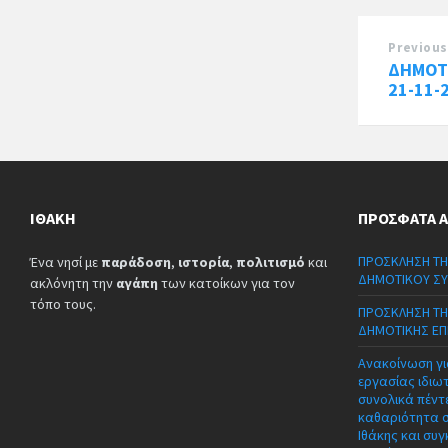
Previous
ΔΗΜΟΤ
21-11-
ΙΘΆΚΗ
ΠΡΌΣΦΑΤΑ 
ΠΡΟΣΚΛΗΣΗ ΤΗ
Ένα νησί με
παράδοση
,
ιστορία
,
πολιτισμό
και
ΔΗΜΟΤΙΚΟΥ ΣΥ
ακλόνητη την
αγάπη
των κατοίκων για τον
τόπο τους.
ΠΡΟΣΚΛΗΣΗ ΤΗ
ΔΗΜΟΤΙΚΗΣ ΕΠ
Ανακοίνωση γι
εργασίας ιδιω
συνολικά πέντε
καθαριότητα 
Ιθάκης και συγ