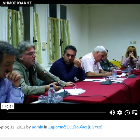
ριος 31, 2012
by
admin
in
Δημοτικά Συμβούλια (Βίντεο)