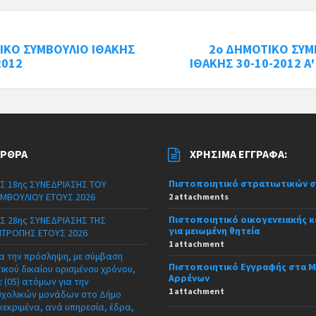
ΙΚΟ ΣΥΜΒΟΥΛΙΟ ΙΘΑΚΗΣ
2o ΔΗΜΟΤΙΚΟ ΣΥΜ
2012
ΙΘΑΚΗΣ 30-10-2012 Α
ΆΡΘΡΑ
ΧΡΉΣΙΜΑ ΈΓΓΡΑΦΑ:
Πιστοποιητικό στρατιωτικών 
Σ 18ης ΣΥΝΕΔΡΙΑΣΗΣ ΤΟΥ
ΜΒΟΥΛΙΟΥ ΕΤΟΥΣ 2026
2 attachments
Πιστοποιητικό οικογενειακής 
Σ 28ης ΣΥΝΕΔΡΙΑΣΗΣ ΤΗΣ
για μειωμένη θητεία
ΙΤΡΟΠΗΣ ΕΤΟΥΣ 2026
1 attachment
α την πρόσληψη, με σύμβαση
Πιστοποιητικό Εγγραφής στα 
τικού δικαίου ορισμένου χρόνου,
Αρρένων
 (05) ατόμων για την
1 attachment
σχολικών μονάδων στο Δήμο
κεκριμένα, ανά υπηρεσία, έδρα,