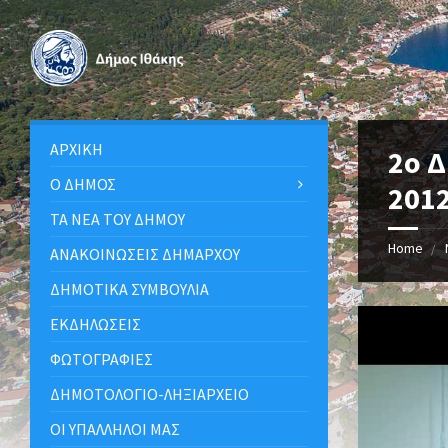
ΑΡΧΙΚΉ
2o 
Ο ΔΉΜΟΣ
201
ΤΑ ΝΈΑ ΤΟΥ ΔΉΜΟΥ
Home
ΑΝΑΚΟΙΝΩΣΕΙΣ ΔΗΜΑΡΧΟΥ
ΔΗΜΟΤΙΚΆ ΣΥΜΒΟΎΛΙΑ
ΕΚΔΗΛΏΣΕΙΣ
ΦΩΤΟΓΡΑΦΊΕΣ
ΔΗΜΟΤΟΛΌΓΙΟ-ΛΗΞΙΑΡΧΕΊΟ
ΟΙ ΥΠΆΛΛΗΛΟΙ ΜΑΣ