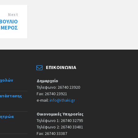
Next
ΒΟΥΛΙΟ
' ΜΕΡΟΣ
ΕΠΙΚΟΙΝΩΝΊΑ
σχολών
Δημαρχείο
Τηλεφωνο: 26740 23920
Fax: 26740 23921
κατάστασης
e-mail:
info@ithaki.gr
Οικονομικές Υπηρεσίες
Μητρώα
Τηλέφωνο 1: 26740 32795
Τηλέφωνο 2: 26740 33481
Fax: 26740 33387