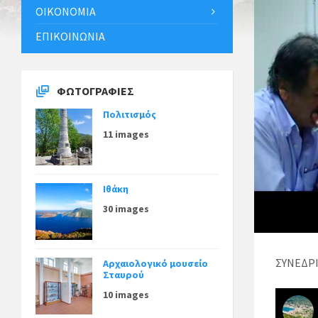
ΟΙΚΟΝΟΜΊΑ
ΕΠΙΚΟΙΝΩΝΊΑ
ΦΩΤΟΓΡΑΦΊΕΣ
Πολιτισμός
11 images
Ιθάκη
30 images
ΣΥΝΕΔΡ
Αρχαιολογικό μουσείο
Σταυρού
10 images