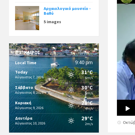
Αρχαιολογικό μουσείο -
Βαθύ
5 images
ΚΑΙΡΌΣ
9:40 pm
Local Time
31°C
Today
Αύγουστος 7, 2026
6m/s
30°C
Σάββατο
Αύγουστος 8, 2026
5m/s
28°C
Κυριακή
Αύγουστος 9, 2026
4m/s
29°C
Δευτέρα
Οκτώβ
Αύγουστος 10, 2026
2m/s