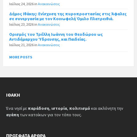
Ιούλιος 24, 2026
in
Ανακοινώσεις
Δήμος Ιθάκης: Ενίσχυση της πυροπροστασίας στις Άφαλες
σε συνεργασία με τον Κοινωφελή Όμιλο Πλατρειθιά.
Ιούλιος 23, 2026
in
Ανακοινώσεις
Ορισμός του Τρέλλη Ιωάννη του Θεοδώρου ως
Αντιδήμαρχου Ύδρευσης, και Παιδείας.
Ιούλιος 21, 2026
in
Ανακοινώσεις
MORE POSTS
ΙΘΆΚΗ
Ένα νησί με
παράδοση
,
ιστορία
,
πολιτισμό
και ακλόνητη την
αγάπη
των κατοίκων για τον τόπο τους.
ΠΡΌΣΦΑΤΑ ΆΡΘΡΑ