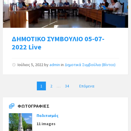
ΔΗΜΟΤΙΚΟ ΣΥΜΒΟΥΛΙΟ 05-07-
2022 Live
Ιούλιος 5, 2022
by
admin
in
Δημοτικά Συμβούλια (Βίντεο)
Π
1
2
…
34
Επόμενα
λ
ο
ΦΩΤΟΓΡΑΦΊΕΣ
ή
γ
Πολιτισμός
η
11 images
σ