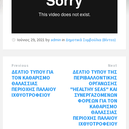
Ιούνιος 29, 2021
by
admin
in
Δημοτικά Συμβούλια (Βίντεο)
Previous
Next
ΔΕΛΤΙΟ ΤΥΠΟΥ ΓΙΑ
ΔΕΛΤΙΟ ΤΥΠΟΥ ΤΗΣ
ΤΟΝ ΚΑΘΑΡΙΣΜΟ
ΠΕΡΙΒΑΛΛΟΝΤΙΚΗΣ
ΘΑΛΑΣΣΙΑΣ
ΟΡΓΑΝΩΣΗΣ
ΠΕΡΙΟΧΗΣ ΠΑΛΑΙΟΥ
"HEALTHY SEAS" ΚΑΙ
ΙΧΘΥΟΤΡΟΦΕΙΟΥ
ΣΥΝΕΡΓΑΖΟΜΕΝΩΝ
ΦΟΡΕΩΝ ΓΙΑ ΤΟΝ
ΚΑΘΑΡΙΣΜΟ
ΘΑΛΑΣΣΙΑΣ
ΠΕΡΙΟΧΗΣ ΠΑΛΑΙΟΥ
ΙΧΘΥΟΤΡΟΦΕΙΟΥ