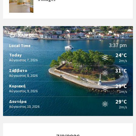
ΚΑΙΡΌΣ
3:37 pm
Local Time
24°C
Today
Αύγουστος 7, 2026
2m/s
31°C
Σάββατο
Αύγουστος 8, 2026
5m/s
29°C
Κυριακή
Αύγουστος 9, 2026
1m/s
29°C
Δευτέρα
Αύγουστος 10, 2026
2m/s