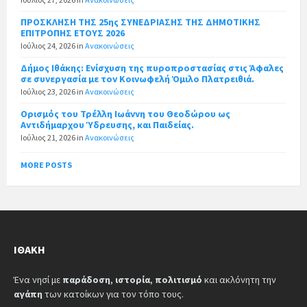
ΠΡΟΣΚΛΗΣΗ ΤΗΣ 25ης ΣΥΝΕΔΡΙΑΣΗΣ ΤΗΣ ΔΗΜΟΤΙΚΗΣ
ΕΠΙΤΡΟΠΗΣ ΕΤΟΥΣ 2026
Ιούλιος 24, 2026
in
Ανακοινώσεις
Δήμος Ιθάκης: Ενίσχυση της πυροπροστασίας στις Άφαλες
σε συνεργασία με τον Κοινωφελή Όμιλο Πλατρειθιά.
Ιούλιος 23, 2026
in
Ανακοινώσεις
Ορισμός του Τρέλλη Ιωάννη του Θεοδώρου ως
Αντιδήμαρχου Ύδρευσης, και Παιδείας.
Ιούλιος 21, 2026
in
Ανακοινώσεις
MORE POSTS
ΙΘΆΚΗ
Ένα νησί με
παράδοση
,
ιστορία
,
πολιτισμό
και ακλόνητη την
αγάπη
των κατοίκων για τον τόπο τους.