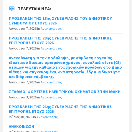
ΤΕΛΕΥΤΑΊΑ ΝΈΑ:
ΠΡΟΣΚΛΗΣΗ ΤΗΣ 18ης ΣΥΝΕΔΡΙΑΣΗΣ ΤΟΥ ΔΗΜΟΤΙΚΟΥ
ΣΥΜΒΟΥΛΙΟΥ ΕΤΟΥΣ 2026
Αύγουστος 7, 2026
in
Ανακοινώσεις
ΠΡΟΣΚΛΗΣΗ ΤΗΣ 28ης ΣΥΝΕΔΡΙΑΣΗΣ ΤΗΣ ΔΗΜΟΤΙΚΗΣ
ΕΠΙΤΡΟΠΗΣ ΕΤΟΥΣ 2026
Αύγουστος 7, 2026
in
Ανακοινώσεις
Ανακοίνωση για την πρόσληψη, με σύμβαση εργασίας
ιδιωτικού δικαίου ορισμένου χρόνου, συνολικά πέντε (05)
ατόμων για την καθαριότητα σχολικών μονάδων στο Δήμο
Ιθάκης και συγκεκριμένα, ανά υπηρεσία, έδρα, ειδικότητα
και διάρκεια σύμβασης.
Αύγουστος 7, 2026
in
Ανακοινώσεις
ΣΤΑΘΜΟΙ ΦΟΡΤΙΣΗΣ ΗΛΕΚΤΡΙΚΩΝ ΟΧΗΜΑΤΩΝ ΣΤΗΝ ΙΘΑΚΗ
Αύγουστος 3, 2026
in
Ανακοινώσεις
ΠΡΟΣΚΛΗΣΗ ΤΗΣ 26ης ΣΥΝΕΔΡΙΑΣΗΣ ΤΗΣ ΔΗΜΟΤΙΚΗΣ
ΕΠΙΤΡΟΠΗΣ ΕΤΟΥΣ 2026
Ιούλιος 30, 2026
in
Ανακοινώσεις
ΑΝΑΚΟΙΝΩΣΗ
Ιούλιος 27, 2026
in
Ανακοινώσεις