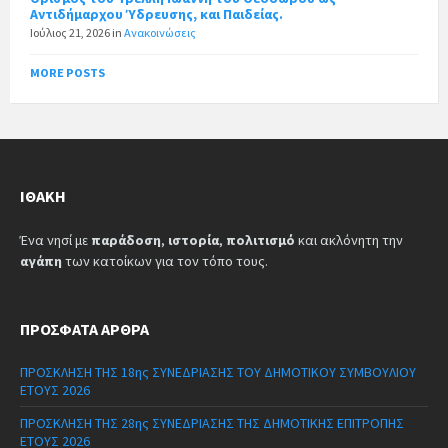
Αντιδήμαρχου Ύδρευσης, και Παιδείας.
Ιούλιος 21, 2026
in
Ανακοινώσεις
MORE POSTS
ΙΘΆΚΗ
Ένα νησί με
παράδοση
,
ιστορία
,
πολιτισμό
και ακλόνητη την
αγάπη
των κατοίκων για τον τόπο τους.
ΠΡΌΣΦΑΤΑ ΆΡΘΡΑ
ΠΡΟΣΚΛΗΣΗ ΤΗΣ 18ης ΣΥΝΕΔΡΙΑΣΗΣ ΤΟΥ ΔΗΜΟΤΙΚΟΥ ΣΥΜΒΟΥΛΙΟΥ
ΕΤΟΥΣ 2026
ΠΡΟΣΚΛΗΣΗ ΤΗΣ 28ης ΣΥΝΕΔΡΙΑΣΗΣ ΤΗΣ ΔΗΜΟΤΙΚΗΣ ΕΠΙΤΡΟΠΗΣ
ΕΤΟΥΣ 2026