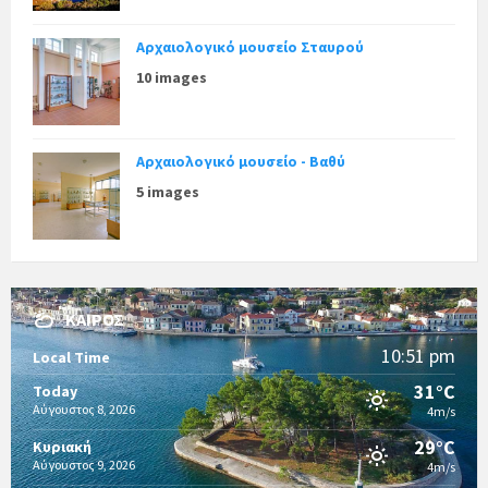
Αρχαιολογικό μουσείο Σταυρού
10 images
Αρχαιολογικό μουσείο - Βαθύ
5 images
ΚΑΙΡΌΣ
10:51 pm
Local Time
31°C
Today
Αύγουστος 8, 2026
4m/s
29°C
Κυριακή
Αύγουστος 9, 2026
4m/s