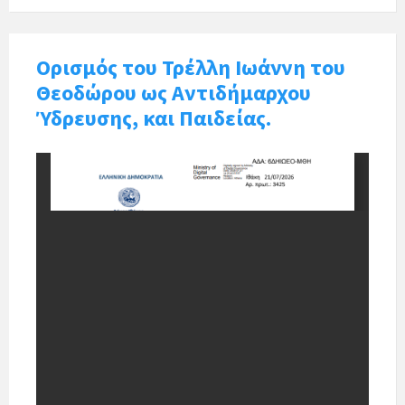
Ορισμός του Τρέλλη Ιωάννη του
Θεοδώρου ως Αντιδήμαρχου
Ύδρευσης, και Παιδείας.