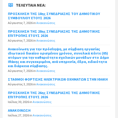
ΤΕΛΕΥΤΑΊΑ ΝΈΑ:
ΠΡΟΣΚΛΗΣΗ ΤΗΣ 18ης ΣΥΝΕΔΡΙΑΣΗΣ ΤΟΥ ΔΗΜΟΤΙΚΟΥ
ΣΥΜΒΟΥΛΙΟΥ ΕΤΟΥΣ 2026
Αύγουστος 7, 2026
in
Ανακοινώσεις
ΠΡΟΣΚΛΗΣΗ ΤΗΣ 28ης ΣΥΝΕΔΡΙΑΣΗΣ ΤΗΣ ΔΗΜΟΤΙΚΗΣ
ΕΠΙΤΡΟΠΗΣ ΕΤΟΥΣ 2026
Αύγουστος 7, 2026
in
Ανακοινώσεις
Ανακοίνωση για την πρόσληψη, με σύμβαση εργασίας
ιδιωτικού δικαίου ορισμένου χρόνου, συνολικά πέντε (05)
ατόμων για την καθαριότητα σχολικών μονάδων στο Δήμο
Ιθάκης και συγκεκριμένα, ανά υπηρεσία, έδρα, ειδικότητα
και διάρκεια σύμβασης.
Αύγουστος 7, 2026
in
Ανακοινώσεις
ΣΤΑΘΜΟΙ ΦΟΡΤΙΣΗΣ ΗΛΕΚΤΡΙΚΩΝ ΟΧΗΜΑΤΩΝ ΣΤΗΝ ΙΘΑΚΗ
Αύγουστος 3, 2026
in
Ανακοινώσεις
ΠΡΟΣΚΛΗΣΗ ΤΗΣ 26ης ΣΥΝΕΔΡΙΑΣΗΣ ΤΗΣ ΔΗΜΟΤΙΚΗΣ
ΕΠΙΤΡΟΠΗΣ ΕΤΟΥΣ 2026
Ιούλιος 30, 2026
in
Ανακοινώσεις
ΑΝΑΚΟΙΝΩΣΗ
Ιούλιος 27, 2026
in
Ανακοινώσεις