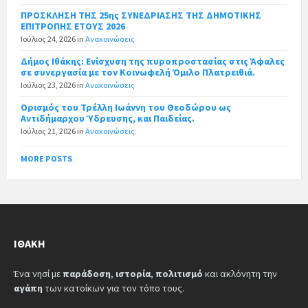
ΠΡΟΣΚΛΗΣΗ ΤΗΣ 25ης ΣΥΝΕΔΡΙΑΣΗΣ ΤΗΣ ΔΗΜΟΤΙΚΗΣ
ΕΠΙΤΡΟΠΗΣ ΕΤΟΥΣ 2026
Ιούλιος 24, 2026
in
Ανακοινώσεις
Δήμος Ιθάκης: Ενίσχυση της πυροπροστασίας στις Άφαλες
σε συνεργασία με τον Κοινωφελή Όμιλο Πλατρειθιά.
Ιούλιος 23, 2026
in
Ανακοινώσεις
Ορισμός του Τρέλλη Ιωάννη του Θεοδώρου ως
Αντιδήμαρχου Ύδρευσης, και Παιδείας.
Ιούλιος 21, 2026
in
Ανακοινώσεις
MORE POSTS
ΙΘΆΚΗ
Ένα νησί με
παράδοση
,
ιστορία
,
πολιτισμό
και ακλόνητη την
αγάπη
των κατοίκων για τον τόπο τους.