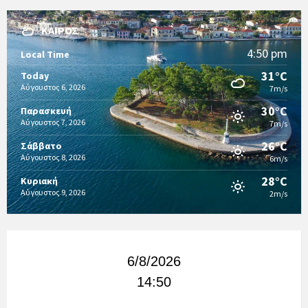
ΚΑΙΡΌΣ
4:50 pm
Local Time
31°C
Today
Αύγουστος 6, 2026
7m/s
30°C
Παρασκευή
Αύγουστος 7, 2026
7m/s
26°C
Σάββατο
Αύγουστος 8, 2026
6m/s
28°C
Κυριακή
Αύγουστος 9, 2026
2m/s
6/8/2026
14:50