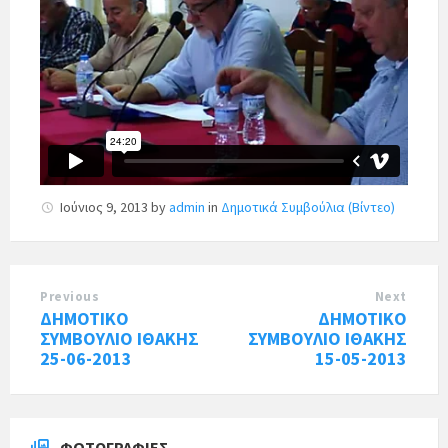
Ιούνιος 9, 2013
by
admin
in
Δημοτικά Συμβούλια (Βίντεο)
Previous
Next
ΔΗΜΟΤΙΚΟ
ΔΗΜΟΤΙΚΟ
ΣΥΜΒΟΥΛΙΟ ΙΘΑΚΗΣ
ΣΥΜΒΟΥΛΙΟ ΙΘΑΚΗΣ
25-06-2013
15-05-2013
ΦΩΤΟΓΡΑΦΊΕΣ