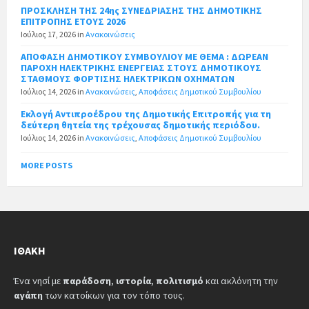
ΠΡΟΣΚΛΗΣΗ ΤΗΣ 24ης ΣΥΝΕΔΡΙΑΣΗΣ ΤΗΣ ΔΗΜΟΤΙΚΗΣ
ΕΠΙΤΡΟΠΗΣ ΕΤΟΥΣ 2026
Ιούλιος 17, 2026
in
Ανακοινώσεις
ΑΠΟΦΑΣΗ ΔΗΜΟΤΙΚΟΥ ΣΥΜΒΟΥΛΙΟΥ ΜΕ ΘΕΜΑ : ΔΩΡΕΑΝ
ΠΑΡΟΧΗ ΗΛΕΚΤΡΙΚΗΣ ΕΝΕΡΓΕΙΑΣ ΣΤΟΥΣ ΔΗΜΟΤΙΚΟΥΣ
ΣΤΑΘΜΟΥΣ ΦΟΡΤΙΣΗΣ ΗΛΕΚΤΡΙΚΩΝ ΟΧΗΜΑΤΩΝ
Ιούλιος 14, 2026
in
Ανακοινώσεις
,
Αποφάσεις Δημοτικού Συμβουλίου
Εκλογή Αντιπροέδρου της Δημοτικής Επιτροπής για τη
δεύτερη θητεία της τρέχουσας δημοτικής περιόδου.
Ιούλιος 14, 2026
in
Ανακοινώσεις
,
Αποφάσεις Δημοτικού Συμβουλίου
MORE POSTS
ΙΘΆΚΗ
Ένα νησί με
παράδοση
,
ιστορία
,
πολιτισμό
και ακλόνητη την
αγάπη
των κατοίκων για τον τόπο τους.