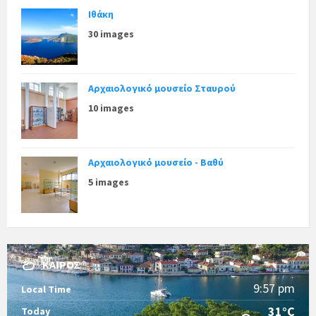
Ιθάκη
30 images
Αρχαιολογικό μουσείο Σταυρού
10 images
Αρχαιολογικό μουσείο - Βαθύ
5 images
ΚΑΙΡΌΣ
9:57 pm
Local Time
31°C
Today