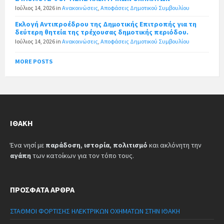
Ιούλιος 14, 2026
in
Ανακοινώσεις
,
Αποφάσεις Δημοτικού Συμβουλίου
Εκλογή Αντιπροέδρου της Δημοτικής Επιτροπής για τη
δεύτερη θητεία της τρέχουσας δημοτικής περιόδου.
Ιούλιος 14, 2026
in
Ανακοινώσεις
,
Αποφάσεις Δημοτικού Συμβουλίου
MORE POSTS
ΙΘΆΚΗ
Ένα νησί με
παράδοση
,
ιστορία
,
πολιτισμό
και ακλόνητη την
αγάπη
των κατοίκων για τον τόπο τους.
ΠΡΌΣΦΑΤΑ ΆΡΘΡΑ
ΣΤΑΘΜΟΙ ΦΟΡΤΙΣΗΣ ΗΛΕΚΤΡΙΚΩΝ ΟΧΗΜΑΤΩΝ ΣΤΗΝ ΙΘΑΚΗ