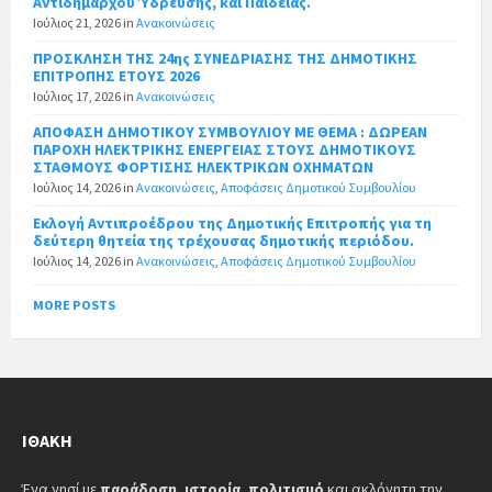
Αντιδήμαρχου Ύδρευσης, και Παιδείας.
Ιούλιος 21, 2026
in
Ανακοινώσεις
ΠΡΟΣΚΛΗΣΗ ΤΗΣ 24ης ΣΥΝΕΔΡΙΑΣΗΣ ΤΗΣ ΔΗΜΟΤΙΚΗΣ
ΕΠΙΤΡΟΠΗΣ ΕΤΟΥΣ 2026
Ιούλιος 17, 2026
in
Ανακοινώσεις
ΑΠΟΦΑΣΗ ΔΗΜΟΤΙΚΟΥ ΣΥΜΒΟΥΛΙΟΥ ΜΕ ΘΕΜΑ : ΔΩΡΕΑΝ
ΠΑΡΟΧΗ ΗΛΕΚΤΡΙΚΗΣ ΕΝΕΡΓΕΙΑΣ ΣΤΟΥΣ ΔΗΜΟΤΙΚΟΥΣ
ΣΤΑΘΜΟΥΣ ΦΟΡΤΙΣΗΣ ΗΛΕΚΤΡΙΚΩΝ ΟΧΗΜΑΤΩΝ
Ιούλιος 14, 2026
in
Ανακοινώσεις
,
Αποφάσεις Δημοτικού Συμβουλίου
Εκλογή Αντιπροέδρου της Δημοτικής Επιτροπής για τη
δεύτερη θητεία της τρέχουσας δημοτικής περιόδου.
Ιούλιος 14, 2026
in
Ανακοινώσεις
,
Αποφάσεις Δημοτικού Συμβουλίου
MORE POSTS
ΙΘΆΚΗ
Ένα νησί με
παράδοση
,
ιστορία
,
πολιτισμό
και ακλόνητη την