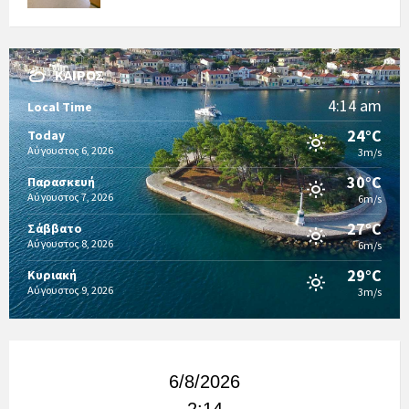
ΚΑΙΡΌΣ
4:14 am
Local Time
24°C
Today
Αύγουστος 6, 2026
3m/s
30°C
Παρασκευή
Αύγουστος 7, 2026
6m/s
27°C
Σάββατο
Αύγουστος 8, 2026
6m/s
29°C
Κυριακή
Αύγουστος 9, 2026
3m/s
6/8/2026
2:14