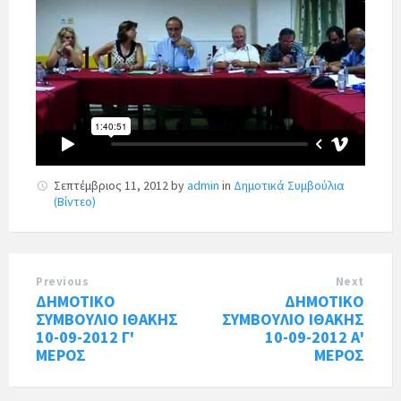
Σεπτέμβριος 11, 2012
by
admin
in
Δημοτικά Συμβούλια
(Βίντεο)
Previous
Next
ΔΗΜΟΤΙΚΟ
ΔΗΜΟΤΙΚΟ
ΣΥΜΒΟΥΛΙΟ ΙΘΑΚΗΣ
ΣΥΜΒΟΥΛΙΟ ΙΘΑΚΗΣ
10-09-2012 Γ'
10-09-2012 Α'
ΜΕΡΟΣ
ΜΕΡΟΣ