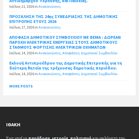
Αντιδήμαρχου Ύδρευσης, και Παιδείας.
Ιούλιος 21, 2026
in
Ανακοινώσεις
ΠΡΟΣΚΛΗΣΗ ΤΗΣ 24ης ΣΥΝΕΔΡΙΑΣΗΣ ΤΗΣ ΔΗΜΟΤΙΚΗΣ
ΕΠΙΤΡΟΠΗΣ ΕΤΟΥΣ 2026
Ιούλιος 17, 2026
in
Ανακοινώσεις
ΑΠΟΦΑΣΗ ΔΗΜΟΤΙΚΟΥ ΣΥΜΒΟΥΛΙΟΥ ΜΕ ΘΕΜΑ : ΔΩΡΕΑΝ
ΠΑΡΟΧΗ ΗΛΕΚΤΡΙΚΗΣ ΕΝΕΡΓΕΙΑΣ ΣΤΟΥΣ ΔΗΜΟΤΙΚΟΥΣ
ΣΤΑΘΜΟΥΣ ΦΟΡΤΙΣΗΣ ΗΛΕΚΤΡΙΚΩΝ ΟΧΗΜΑΤΩΝ
Ιούλιος 14, 2026
in
Ανακοινώσεις
,
Αποφάσεις Δημοτικού Συμβουλίου
Εκλογή Αντιπροέδρου της Δημοτικής Επιτροπής για τη
δεύτερη θητεία της τρέχουσας δημοτικής περιόδου.
Ιούλιος 14, 2026
in
Ανακοινώσεις
,
Αποφάσεις Δημοτικού Συμβουλίου
MORE POSTS
ΙΘΆΚΗ
Ένα νησί με
παράδοση
,
ιστορία
,
πολιτισμό
και ακλόνητη την