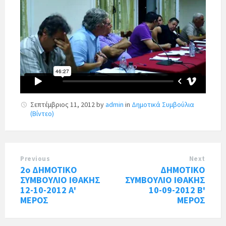
Σεπτέμβριος 11, 2012
by
admin
in
Δημοτικά Συμβούλια
(Βίντεο)
Previous
Next
2ο ΔΗΜΟΤΙΚΟ
ΔΗΜΟΤΙΚΟ
ΣΥΜΒΟΥΛΙΟ ΙΘΑΚΗΣ
ΣΥΜΒΟΥΛΙΟ ΙΘΑΚΗΣ
12-10-2012 Α'
10-09-2012 Β'
ΜΕΡΟΣ
ΜΕΡΟΣ