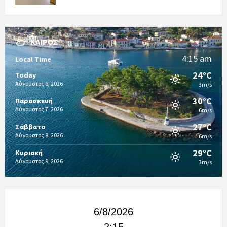
ΚΑΙΡΌΣ
4:15 am
Local Time
24°C
Today
Αύγουστος 6, 2026
3m/s
30°C
Παρασκευή
Αύγουστος 7, 2026
6m/s
27°C
Σάββατο
Αύγουστος 8, 2026
6m/s
29°C
Κυριακή
Αύγουστος 9, 2026
3m/s
6/8/2026
2:15