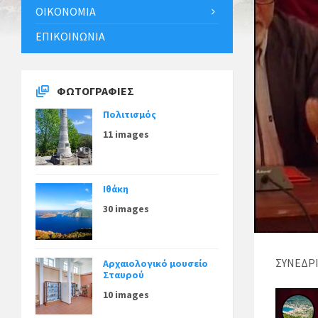
ΟΙΚΟΝΟΜΊΑ
ΕΠΙΚΟΙΝΩΝΊΑ
ΦΩΤΟΓΡΑΦΊΕΣ
Πολιτισμός
11 images
Ιθάκη
30 images
ΣΥΝΕΔΡΙ
Αρχαιολογικό μουσείο
Σταυρού
10 images