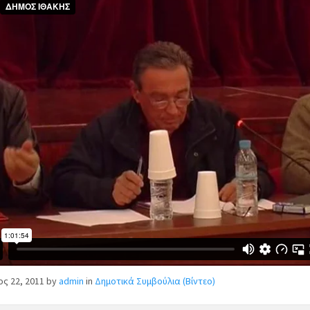
ος 22, 2011
by
admin
in
Δημοτικά Συμβούλια (Βίντεο)