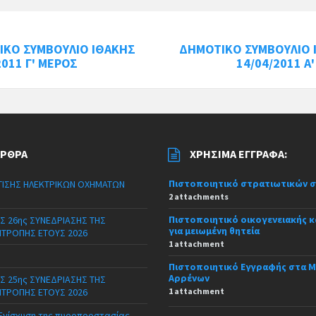
ΙΚΟ ΣΥΜΒΟΥΛΙΟ ΙΘΑΚΗΣ
ΔΗΜΟΤΙΚΟ ΣΥΜΒΟΥΛΙΟ 
2011 Γ' ΜΕΡΟΣ
14/04/2011 Α
ΆΡΘΡΑ
ΧΡΉΣΙΜΑ ΈΓΓΡΑΦΑ:
Πιστοποιητικό στρατιωτικών 
ΙΣΗΣ ΗΛΕΚΤΡΙΚΩΝ ΟΧΗΜΑΤΩΝ
2 attachments
Πιστοποιητικό οικογενειακής 
Σ 26ης ΣΥΝΕΔΡΙΑΣΗΣ ΤΗΣ
για μειωμένη θητεία
ΙΤΡΟΠΗΣ ΕΤΟΥΣ 2026
1 attachment
Πιστοποιητικό Εγγραφής στα 
Αρρένων
Σ 25ης ΣΥΝΕΔΡΙΑΣΗΣ ΤΗΣ
ΙΤΡΟΠΗΣ ΕΤΟΥΣ 2026
1 attachment
 Ενίσχυση της πυροπροστασίας