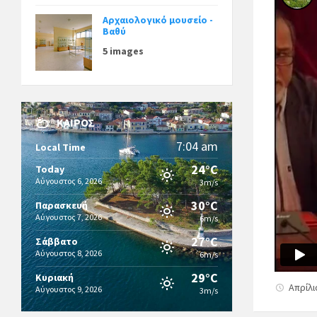
Αρχαιολογικό μουσείο -
Βαθύ
5 images
ΚΑΙΡΌΣ
7:04 am
Local Time
24°C
Today
Αύγουστος 6, 2026
3m/s
30°C
Παρασκευή
Αύγουστος 7, 2026
6m/s
27°C
Σάββατο
Αύγουστος 8, 2026
6m/s
29°C
Κυριακή
Απρίλι
Αύγουστος 9, 2026
3m/s