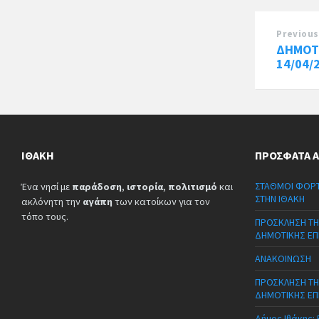
Previous
ΔΗΜΟΤ
14/04/
ΙΘΆΚΗ
ΠΡΌΣΦΑΤΑ 
ΣΤΑΘΜΟΙ ΦΟΡΤ
Ένα νησί με
παράδοση
,
ιστορία
,
πολιτισμό
και
ΣΤΗΝ ΙΘΑΚΗ
ακλόνητη την
αγάπη
των κατοίκων για τον
τόπο τους.
ΠΡΟΣΚΛΗΣΗ ΤΗ
ΔΗΜΟΤΙΚΗΣ ΕΠ
ΑΝΑΚΟΙΝΩΣΗ
ΠΡΟΣΚΛΗΣΗ ΤΗ
ΔΗΜΟΤΙΚΗΣ ΕΠ
Δήμος Ιθάκης: