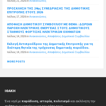
Ιούλιος 21, 2026
in
Ανακοινώσεις
ΠΡΟΣΚΛΗΣΗ ΤΗΣ 24ης ΣΥΝΕΔΡΙΑΣΗΣ ΤΗΣ ΔΗΜΟΤΙΚΗΣ
ΕΠΙΤΡΟΠΗΣ ΕΤΟΥΣ 2026
Ιούλιος 17, 2026
in
Ανακοινώσεις
ΑΠΟΦΑΣΗ ΔΗΜΟΤΙΚΟΥ ΣΥΜΒΟΥΛΙΟΥ ΜΕ ΘΕΜΑ : ΔΩΡΕΑΝ
ΠΑΡΟΧΗ ΗΛΕΚΤΡΙΚΗΣ ΕΝΕΡΓΕΙΑΣ ΣΤΟΥΣ ΔΗΜΟΤΙΚΟΥΣ
ΣΤΑΘΜΟΥΣ ΦΟΡΤΙΣΗΣ ΗΛΕΚΤΡΙΚΩΝ ΟΧΗΜΑΤΩΝ
Ιούλιος 14, 2026
in
Ανακοινώσεις
,
Αποφάσεις Δημοτικού Συμβουλίου
Εκλογή Αντιπροέδρου της Δημοτικής Επιτροπής για τη
δεύτερη θητεία της τρέχουσας δημοτικής περιόδου.
Ιούλιος 14, 2026
in
Ανακοινώσεις
,
Αποφάσεις Δημοτικού Συμβουλίου
MORE POSTS
ΙΘΆΚΗ
Ένα νησί με
παράδοση
,
ιστορία
,
πολιτισμό
και ακλόνητη την
αγάπη
των κατοίκων για τον τόπο τους.