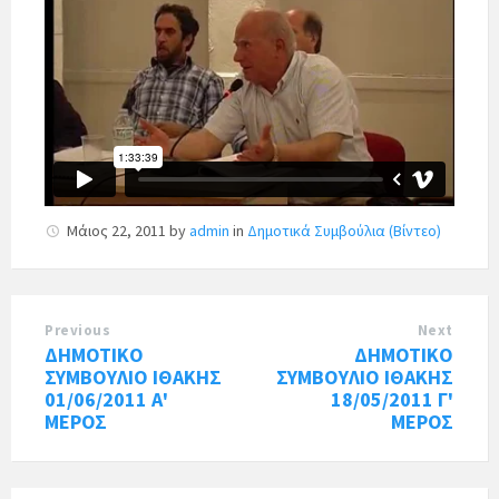
Μάιος 22, 2011
by
admin
in
Δημοτικά Συμβούλια (Βίντεο)
Previous
Next
ΔΗΜΟΤΙΚΟ
ΔΗΜΟΤΙΚΟ
ΣΥΜΒΟΥΛΙΟ ΙΘΑΚΗΣ
ΣΥΜΒΟΥΛΙΟ ΙΘΑΚΗΣ
01/06/2011 Α'
18/05/2011 Γ'
ΜΕΡΟΣ
ΜΕΡΟΣ