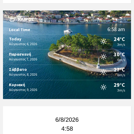
ΚΑΙΡΌΣ
6:58 am
Local Time
24°C
Today
Αύγουστος 6, 2026
3m/s
30°C
Παρασκευή
Αύγουστος 7, 2026
6m/s
27°C
Σάββατο
Αύγουστος 8, 2026
6m/s
29°C
Κυριακή
Αύγουστος 9, 2026
3m/s
6/8/2026
4:58