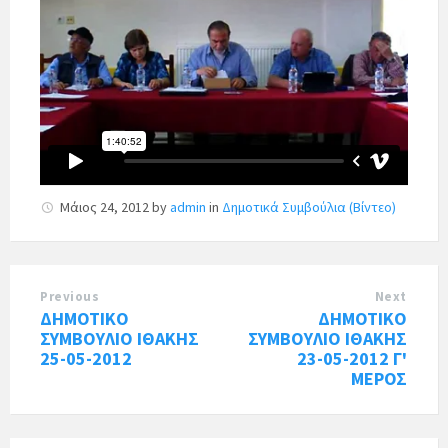
Μάιος 24, 2012
by
admin
in
Δημοτικά Συμβούλια (Βίντεο)
Previous
Next
ΔΗΜΟΤΙΚΟ
ΔΗΜΟΤΙΚΟ
ΣΥΜΒΟΥΛΙΟ ΙΘΑΚΗΣ
ΣΥΜΒΟΥΛΙΟ ΙΘΑΚΗΣ
25-05-2012
23-05-2012 Γ'
ΜΕΡΟΣ