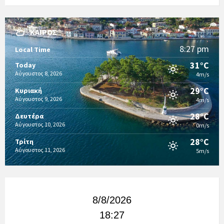
ΚΑΙΡΌΣ
8:27 pm
Local Time
31°C
Today
Αύγουστος 8, 2026
4m/s
29°C
Κυριακή
Αύγουστος 9, 2026
4m/s
28°C
Δευτέρα
Αύγουστος 10, 2026
0m/s
28°C
Τρίτη
Αύγουστος 11, 2026
5m/s
8/8/2026
18:27