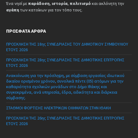
Ένα νησί με
παράδοση
,
ιστορία
,
πολιτισμό
και ακλόνητη την
αγάπη
των κατοίκων για τον τόπο τους.
ΠΡΌΣΦΑΤΑ ΆΡΘΡΑ
ΠΡΟΣΚΛΗΣΗ ΤΗΣ 18ης ΣΥΝΕΔΡΙΑΣΗΣ ΤΟΥ ΔΗΜΟΤΙΚΟΥ ΣΥΜΒΟΥΛΙΟΥ
ΕΤΟΥΣ 2026
ΠΡΟΣΚΛΗΣΗ ΤΗΣ 28ης ΣΥΝΕΔΡΙΑΣΗΣ ΤΗΣ ΔΗΜΟΤΙΚΗΣ ΕΠΙΤΡΟΠΗΣ
ΕΤΟΥΣ 2026
Ανακοίνωση για την πρόσληψη, με σύμβαση εργασίας ιδιωτικού
δικαίου ορισμένου χρόνου, συνολικά πέντε (05) ατόμων για την
καθαριότητα σχολικών μονάδων στο Δήμο Ιθάκης και
συγκεκριμένα, ανά υπηρεσία, έδρα, ειδικότητα και διάρκεια
σύμβασης.
ΣΤΑΘΜΟΙ ΦΟΡΤΙΣΗΣ ΗΛΕΚΤΡΙΚΩΝ ΟΧΗΜΑΤΩΝ ΣΤΗΝ ΙΘΑΚΗ
ΠΡΟΣΚΛΗΣΗ ΤΗΣ 26ης ΣΥΝΕΔΡΙΑΣΗΣ ΤΗΣ ΔΗΜΟΤΙΚΗΣ ΕΠΙΤΡΟΠΗΣ
ΕΤΟΥΣ 2026