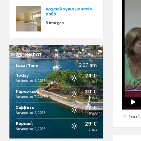
Αρχαιολογικό μουσείο -
Βαθύ
5 images
ΚΑΙΡΌΣ
6:07 am
Local Time
24°C
Today
Αύγουστος 6, 2026
3m/s
30°C
Παρασκευή
Αύγουστος 7, 2026
6m/s
27°C
Σάββατο
Αύγουστος 8, 2026
6m/s
Σεπτέμ
29°C
Κυριακή
Αύγουστος 9, 2026
3m/s