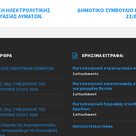
ΣΗ ΗΛΕΚΤΡΟΛΥΤΙΚΗΣ
ΔΗΜΟΤΙΚΟ ΣΥΜΒΟΥΛΙΟ 
ΓΑΣΙΑΣ ΛΥΜΑΤΩΝ.
22/
ΆΡΘΡΑ
ΧΡΉΣΙΜΑ ΈΓΓΡΑΦΑ:
Πιστοποιητικό στρατιωτικών 
ΙΣΗΣ ΗΛΕΚΤΡΙΚΩΝ ΟΧΗΜΑΤΩΝ
2 attachments
Πιστοποιητικό οικογενειακής 
Σ 26ης ΣΥΝΕΔΡΙΑΣΗΣ ΤΗΣ
για μειωμένη θητεία
ΙΤΡΟΠΗΣ ΕΤΟΥΣ 2026
1 attachment
Πιστοποιητικό Εγγραφής στα 
Αρρένων
Σ 25ης ΣΥΝΕΔΡΙΑΣΗΣ ΤΗΣ
ΙΤΡΟΠΗΣ ΕΤΟΥΣ 2026
1 attachment
 Ενίσχυση της πυροπροστασίας
ΠΕΡΙΣΣΌΤΕΡΑ ΈΓΓΡΑΦΑ
ε συνεργασία με τον Κοινωφελή
θιά.