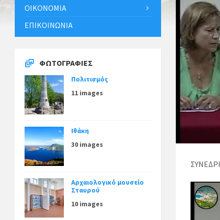
ΟΙΚΟΝΟΜΊΑ
ΕΠΙΚΟΙΝΩΝΊΑ
ΦΩΤΟΓΡΑΦΊΕΣ
Πολιτισμός
11 images
Ιθάκη
30 images
ΣΥΝΕΔΡΙ
Αρχαιολογικό μουσείο
Σταυρού
10 images