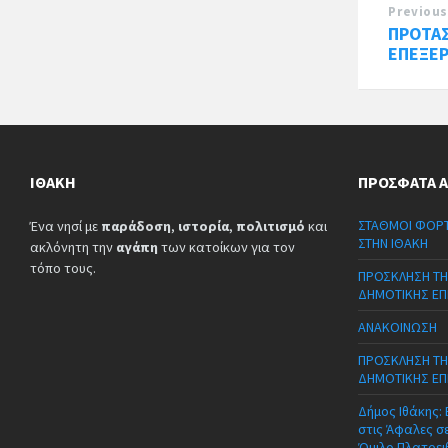
Previous
ΠΡΟΤΑ
ΕΠΕΞΕΡ
ΙΘΆΚΗ
ΠΡΌΣΦΑΤΑ 
ΣΤΑΘΜΟΙ ΦΟΡΤ
Ένα νησί με
παράδοση
,
ιστορία
,
πολιτισμό
και
ΣΤΗΝ ΙΘΑΚΗ
ακλόνητη την
αγάπη
των κατοίκων για τον
τόπο τους.
ΠΡΟΣΚΛΗΣΗ ΤΗ
ΔΗΜΟΤΙΚΗΣ ΕΠ
ΑΝΑΚΟΙΝΩΣΗ
ΠΡΟΣΚΛΗΣΗ ΤΗ
ΔΗΜΟΤΙΚΗΣ ΕΠ
Δήμος Ιθάκης:
στις Άφαλες σ
Όμιλο Πλατρει