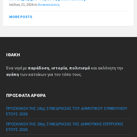
Ιούλιος 21, 2026
in
Ανακοινώσεις
MORE POSTS
ΙΘΆΚΗ
Ένα νησί με
παράδοση
,
ιστορία
,
πολιτισμό
και ακλόνητη την
αγάπη
των κατοίκων για τον τόπο τους.
ΠΡΌΣΦΑΤΑ ΆΡΘΡΑ
ΠΡΟΣΚΛΗΣΗ ΤΗΣ 18ης ΣΥΝΕΔΡΙΑΣΗΣ ΤΟΥ ΔΗΜΟΤΙΚΟΥ ΣΥΜΒΟΥΛΙΟΥ
ΕΤΟΥΣ 2026
ΠΡΟΣΚΛΗΣΗ ΤΗΣ 28ης ΣΥΝΕΔΡΙΑΣΗΣ ΤΗΣ ΔΗΜΟΤΙΚΗΣ ΕΠΙΤΡΟΠΗΣ
ΕΤΟΥΣ 2026