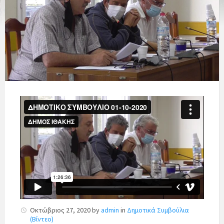
Οκτώβριος 27, 2020
by
admin
in
Δημοτικά Συμβούλια
(Βίντεο)