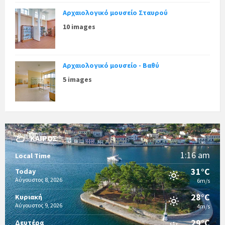
Αρχαιολογικό μουσείο Σταυρού
10 images
Αρχαιολογικό μουσείο - Βαθύ
5 images
ΚΑΙΡΌΣ
1:16 am
Local Time
31°C
Today
Αύγουστος 8, 2026
6m/s
28°C
Κυριακή
Αύγουστος 9, 2026
4m/s
29°C
Δευτέρα