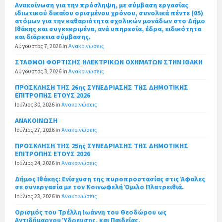
Ανακοίνωση για την πρόσληψη, με σύμβαση εργασίας
ιδιωτικού δικαίου ορισμένου χρόνου, συνολικά πέντε (05)
ατόμων για την καθαριότητα σχολικών μονάδων στο Δήμο
Ιθάκης και συγκεκριμένα, ανά υπηρεσία, έδρα, ειδικότητα
και διάρκεια σύμβασης.
Αύγουστος 7, 2026
in
Ανακοινώσεις
ΣΤΑΘΜΟΙ ΦΟΡΤΙΣΗΣ ΗΛΕΚΤΡΙΚΩΝ ΟΧΗΜΑΤΩΝ ΣΤΗΝ ΙΘΑΚΗ
Αύγουστος 3, 2026
in
Ανακοινώσεις
ΠΡΟΣΚΛΗΣΗ ΤΗΣ 26ης ΣΥΝΕΔΡΙΑΣΗΣ ΤΗΣ ΔΗΜΟΤΙΚΗΣ
ΕΠΙΤΡΟΠΗΣ ΕΤΟΥΣ 2026
Ιούλιος 30, 2026
in
Ανακοινώσεις
ΑΝΑΚΟΙΝΩΣΗ
Ιούλιος 27, 2026
in
Ανακοινώσεις
ΠΡΟΣΚΛΗΣΗ ΤΗΣ 25ης ΣΥΝΕΔΡΙΑΣΗΣ ΤΗΣ ΔΗΜΟΤΙΚΗΣ
ΕΠΙΤΡΟΠΗΣ ΕΤΟΥΣ 2026
Ιούλιος 24, 2026
in
Ανακοινώσεις
Δήμος Ιθάκης: Ενίσχυση της πυροπροστασίας στις Άφαλες
σε συνεργασία με τον Κοινωφελή Όμιλο Πλατρειθιά.
Ιούλιος 23, 2026
in
Ανακοινώσεις
Ορισμός του Τρέλλη Ιωάννη του Θεοδώρου ως
Αντιδήμαρχου Ύδρευσης, και Παιδείας.