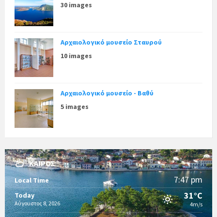
30 images
Αρχαιολογικό μουσείο Σταυρού
10 images
Αρχαιολογικό μουσείο - Βαθύ
5 images
ΚΑΙΡΌΣ
7:47 pm
Local Time
31°C
Today
Αύγουστος 8, 2026
4m/s