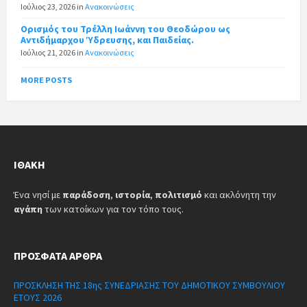
Ιούλιος 23, 2026
in
Ανακοινώσεις
Ορισμός του Τρέλλη Ιωάννη του Θεοδώρου ως
Αντιδήμαρχου Ύδρευσης, και Παιδείας.
Ιούλιος 21, 2026
in
Ανακοινώσεις
MORE POSTS
ΙΘΆΚΗ
Ένα νησί με
παράδοση
,
ιστορία
,
πολιτισμό
και ακλόνητη την
αγάπη
των κατοίκων για τον τόπο τους.
ΠΡΌΣΦΑΤΑ ΆΡΘΡΑ
ΠΡΟΣΚΛΗΣΗ ΤΗΣ 18ης ΣΥΝΕΔΡΙΑΣΗΣ ΤΟΥ ΔΗΜΟΤΙΚΟΥ ΣΥΜΒΟΥΛΙΟΥ
ΕΤΟΥΣ 2026