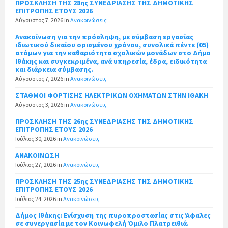
ΠΡΟΣΚΛΗΣΗ ΤΗΣ 28ης ΣΥΝΕΔΡΙΑΣΗΣ ΤΗΣ ΔΗΜΟΤΙΚΗΣ
ΕΠΙΤΡΟΠΗΣ ΕΤΟΥΣ 2026
Αύγουστος 7, 2026
in
Ανακοινώσεις
Ανακοίνωση για την πρόσληψη, με σύμβαση εργασίας
ιδιωτικού δικαίου ορισμένου χρόνου, συνολικά πέντε (05)
ατόμων για την καθαριότητα σχολικών μονάδων στο Δήμο
Ιθάκης και συγκεκριμένα, ανά υπηρεσία, έδρα, ειδικότητα
και διάρκεια σύμβασης.
Αύγουστος 7, 2026
in
Ανακοινώσεις
ΣΤΑΘΜΟΙ ΦΟΡΤΙΣΗΣ ΗΛΕΚΤΡΙΚΩΝ ΟΧΗΜΑΤΩΝ ΣΤΗΝ ΙΘΑΚΗ
Αύγουστος 3, 2026
in
Ανακοινώσεις
ΠΡΟΣΚΛΗΣΗ ΤΗΣ 26ης ΣΥΝΕΔΡΙΑΣΗΣ ΤΗΣ ΔΗΜΟΤΙΚΗΣ
ΕΠΙΤΡΟΠΗΣ ΕΤΟΥΣ 2026
Ιούλιος 30, 2026
in
Ανακοινώσεις
ΑΝΑΚΟΙΝΩΣΗ
Ιούλιος 27, 2026
in
Ανακοινώσεις
ΠΡΟΣΚΛΗΣΗ ΤΗΣ 25ης ΣΥΝΕΔΡΙΑΣΗΣ ΤΗΣ ΔΗΜΟΤΙΚΗΣ
ΕΠΙΤΡΟΠΗΣ ΕΤΟΥΣ 2026
Ιούλιος 24, 2026
in
Ανακοινώσεις
Δήμος Ιθάκης: Ενίσχυση της πυροπροστασίας στις Άφαλες
σε συνεργασία με τον Κοινωφελή Όμιλο Πλατρειθιά.