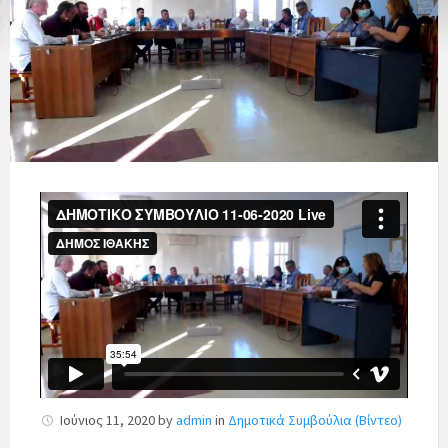
Ιούνιος 11, 2020
by
admin
in
Δημοτικά Συμβούλια (Βίντεο)