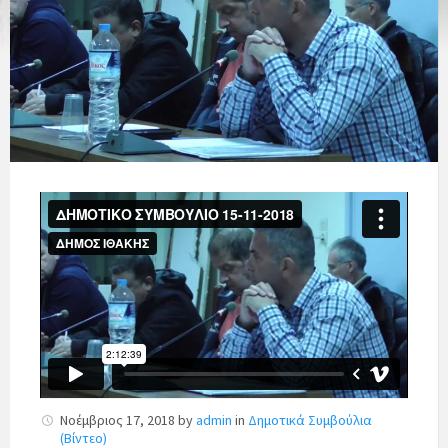
Νοέμβριος 17, 2018
by
admin
in
Δημοτικά Συμβούλια
(Βίντεο)