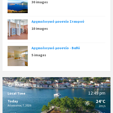
30 images
Αρχαιολογικό μουσείο Σταυρού
10 images
Αρχαιολογικό μουσείο - Βαθύ
5 images
ΚΑΙΡΌΣ
12:49 pm
Local Time
24°C
Today
Αύγουστος 7, 2026
2m/s