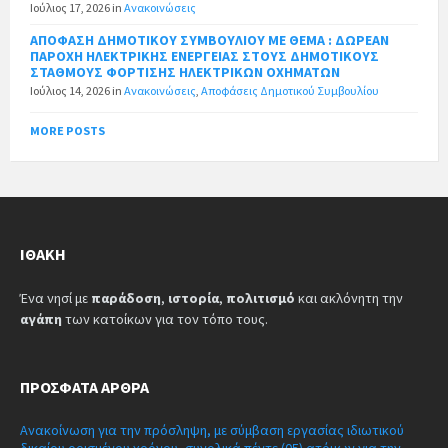
Ιούλιος 17, 2026
in
Ανακοινώσεις
ΑΠΟΦΑΣΗ ΔΗΜΟΤΙΚΟΥ ΣΥΜΒΟΥΛΙΟΥ ΜΕ ΘΕΜΑ : ΔΩΡΕΑΝ
ΠΑΡΟΧΗ ΗΛΕΚΤΡΙΚΗΣ ΕΝΕΡΓΕΙΑΣ ΣΤΟΥΣ ΔΗΜΟΤΙΚΟΥΣ
ΣΤΑΘΜΟΥΣ ΦΟΡΤΙΣΗΣ ΗΛΕΚΤΡΙΚΩΝ ΟΧΗΜΑΤΩΝ
Ιούλιος 14, 2026
in
Ανακοινώσεις
,
Αποφάσεις Δημοτικού Συμβουλίου
MORE POSTS
ΙΘΆΚΗ
Ένα νησί με
παράδοση
,
ιστορία
,
πολιτισμό
και ακλόνητη την
αγάπη
των κατοίκων για τον τόπο τους.
ΠΡΌΣΦΑΤΑ ΆΡΘΡΑ
Ανακοίνωση για την πρόσληψη, με σύμβαση εργασίας ιδιωτικού