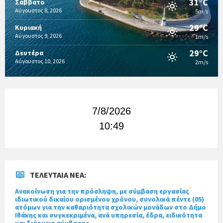
31°C
Σάββατο
Αύγουστος 8, 2026
5m/s
29°C
Κυριακή
Αύγουστος 9, 2026
1m/s
29°C
Δευτέρα
Αύγουστος 10, 2026
2m/s
7/8/2026
10:49
ΤΕΛΕΥΤΑΊΑ ΝΈΑ:
Ανακοίνωση για την πρόσληψη, με σύμβαση εργασίας
ιδιωτικού δικαίου ορισμένου χρόνου, συνολικά πέντε (05)
ατόμων για την καθαριότητα σχολικών μονάδων στο Δήμο
Ιθάκης και συγκεκριμένα, ανά υπηρεσία, έδρα, ειδικότητα