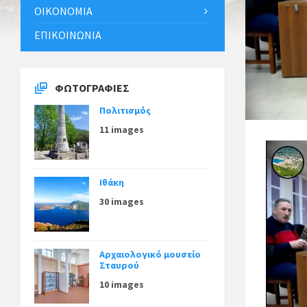
ΟΙΚΟΝΟΜΊΑ
ΕΠΙΚΟΙΝΩΝΊΑ
ΦΩΤΟΓΡΑΦΊΕΣ
Πολιτισμός
11 images
Ιθάκη
30 images
Αρχαιολογικό μουσείο
Σταυρού
10 images