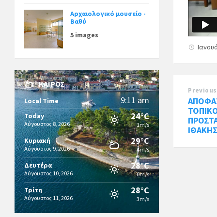
Αρχαιολογικό μουσείο -
Βαθύ
5 images
Ιανουά
ΚΑΙΡΌΣ
Previous
9:11 am
ΑΠΟΦΑ
Local Time
ΤΟΠΙΚΟ
24°C
Today
ΠΡΟΣΤ
Αύγουστος 8, 2026
1m/s
ΙΘΑΚΗ
29°C
Κυριακή
Αύγουστος 9, 2026
4m/s
28°C
Δευτέρα
Αύγουστος 10, 2026
0m/s
28°C
Τρίτη
Αύγουστος 11, 2026
3m/s