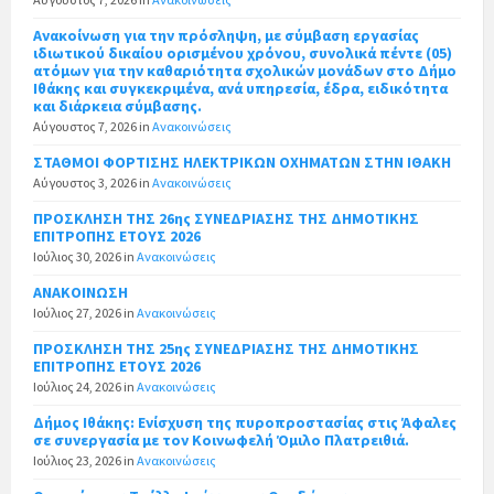
Ανακοίνωση για την πρόσληψη, με σύμβαση εργασίας
ιδιωτικού δικαίου ορισμένου χρόνου, συνολικά πέντε (05)
ατόμων για την καθαριότητα σχολικών μονάδων στο Δήμο
Ιθάκης και συγκεκριμένα, ανά υπηρεσία, έδρα, ειδικότητα
και διάρκεια σύμβασης.
Αύγουστος 7, 2026
in
Ανακοινώσεις
ΣΤΑΘΜΟΙ ΦΟΡΤΙΣΗΣ ΗΛΕΚΤΡΙΚΩΝ ΟΧΗΜΑΤΩΝ ΣΤΗΝ ΙΘΑΚΗ
Αύγουστος 3, 2026
in
Ανακοινώσεις
ΠΡΟΣΚΛΗΣΗ ΤΗΣ 26ης ΣΥΝΕΔΡΙΑΣΗΣ ΤΗΣ ΔΗΜΟΤΙΚΗΣ
ΕΠΙΤΡΟΠΗΣ ΕΤΟΥΣ 2026
Ιούλιος 30, 2026
in
Ανακοινώσεις
ΑΝΑΚΟΙΝΩΣΗ
Ιούλιος 27, 2026
in
Ανακοινώσεις
ΠΡΟΣΚΛΗΣΗ ΤΗΣ 25ης ΣΥΝΕΔΡΙΑΣΗΣ ΤΗΣ ΔΗΜΟΤΙΚΗΣ
ΕΠΙΤΡΟΠΗΣ ΕΤΟΥΣ 2026
Ιούλιος 24, 2026
in
Ανακοινώσεις
Δήμος Ιθάκης: Ενίσχυση της πυροπροστασίας στις Άφαλες
σε συνεργασία με τον Κοινωφελή Όμιλο Πλατρειθιά.
Ιούλιος 23, 2026
in
Ανακοινώσεις