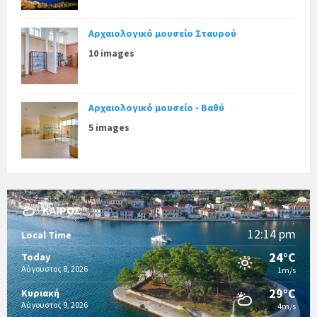
Αρχαιολογικό μουσείο Σταυρού
10 images
Αρχαιολογικό μουσείο - Βαθύ
5 images
ΚΑΙΡΌΣ
12:14 pm
Local Time
24°C
Today
Αύγουστος 8, 2026
1m/s
29°C
Κυριακή
Αύγουστος 9, 2026
4m/s