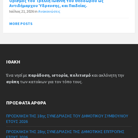
Ορισμός του Τρέλλη Ιωάννη του Θεοδώρου ως
Αντιδήμαρχου Ύδρευσης, και Παιδείας.
Ιούλιος 21, 2026
in
Ανακοινώσεις
MORE POSTS
ΙΘΆΚΗ
Ένα νησί με
παράδοση
,
ιστορία
,
πολιτισμό
και ακλόνητη την
αγάπη
των κατοίκων για τον τόπο τους.
ΠΡΌΣΦΑΤΑ ΆΡΘΡΑ
ΠΡΟΣΚΛΗΣΗ ΤΗΣ 18ης ΣΥΝΕΔΡΙΑΣΗΣ ΤΟΥ ΔΗΜΟΤΙΚΟΥ ΣΥΜΒΟΥΛΙΟΥ
ΕΤΟΥΣ 2026
ΠΡΟΣΚΛΗΣΗ ΤΗΣ 28ης ΣΥΝΕΔΡΙΑΣΗΣ ΤΗΣ ΔΗΜΟΤΙΚΗΣ ΕΠΙΤΡΟΠΗΣ
ΕΤΟΥΣ 2026