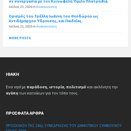
σε συνεργασία με τον Κοινωφελή Όμιλο Πλατρειθιά.
Ιούλιος 23, 2026
in
Ανακοινώσεις
Ορισμός του Τρέλλη Ιωάννη του Θεοδώρου ως
Αντιδήμαρχου Ύδρευσης, και Παιδείας.
Ιούλιος 21, 2026
in
Ανακοινώσεις
MORE POSTS
ΙΘΆΚΗ
Ένα νησί με
παράδοση
,
ιστορία
,
πολιτισμό
και ακλόνητη την
αγάπη
των κατοίκων για τον τόπο τους.
ΠΡΌΣΦΑΤΑ ΆΡΘΡΑ
ΠΡΟΣΚΛΗΣΗ ΤΗΣ 18ης ΣΥΝΕΔΡΙΑΣΗΣ ΤΟΥ ΔΗΜΟΤΙΚΟΥ ΣΥΜΒΟΥΛΙΟΥ
ΕΤΟΥΣ 2026