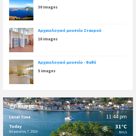
30 images
Αρχαιολογικό μουσείο Σταυρού
10 images
Αρχαιολογικό μουσείο - Βαθύ
5 images
ΚΑΙΡΌΣ
11:44 pm
Local Time
31°C
Today
Αύγουστος 7, 2026
6m/s