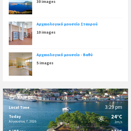
30 images
Αρχαιολογικό μουσείο Σταυρού
10 images
Αρχαιολογικό μουσείο - Βαθύ
5 images
ΚΑΙΡΌΣ
3:29 pm
Local Time
24°C
Today
Αύγουστος 7, 2026
2m/s