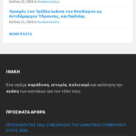
Ιούλιος 23, 2026
in
Ανακοινώσεις
Ορισμός του Τρέλλη Ιωάννη του Θεοδώρου ως
Αντιδήμαρχου Ύδρευσης, και Παιδείας.
Ιούλιος 21, 2026
in
Ανακοινώσεις
MORE POSTS
ΙΘΆΚΗ
Ένα νησί με
παράδοση
,
ιστορία
,
πολιτισμό
και ακλόνητη την
αγάπη
των κατοίκων για τον τόπο τους.
ΠΡΌΣΦΑΤΑ ΆΡΘΡΑ
ΠΡΟΣΚΛΗΣΗ ΤΗΣ 18ης ΣΥΝΕΔΡΙΑΣΗΣ ΤΟΥ ΔΗΜΟΤΙΚΟΥ ΣΥΜΒΟΥΛΙΟΥ
ΕΤΟΥΣ 2026