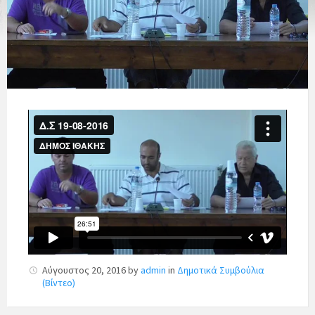
Αύγουστος 20, 2016
by
admin
in
Δημοτικά Συμβούλια
(Βίντεο)