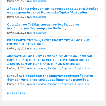
Ιούλιος 24, 2026
in
Ανακοινώσεις
Δήμος Ιθάκης: Ενίσχυση της πυροπροστασίας στις Άφαλες
σε συνεργασία με τον Κοινωφελή Όμιλο Πλατρειθιά.
Ιούλιος 23, 2026
in
Ανακοινώσεις
Ορισμός του Τρέλλη Ιωάννη του Θεοδώρου ως
Αντιδήμαρχου Ύδρευσης, και Παιδείας.
Ιούλιος 21, 2026
in
Ανακοινώσεις
ΠΡΟΣΚΛΗΣΗ ΤΗΣ 24ης ΣΥΝΕΔΡΙΑΣΗΣ ΤΗΣ ΔΗΜΟΤΙΚΗΣ
ΕΠΙΤΡΟΠΗΣ ΕΤΟΥΣ 2026
Ιούλιος 17, 2026
in
Ανακοινώσεις
ΑΠΟΦΑΣΗ ΔΗΜΟΤΙΚΟΥ ΣΥΜΒΟΥΛΙΟΥ ΜΕ ΘΕΜΑ : ΔΩΡΕΑΝ
ΠΑΡΟΧΗ ΗΛΕΚΤΡΙΚΗΣ ΕΝΕΡΓΕΙΑΣ ΣΤΟΥΣ ΔΗΜΟΤΙΚΟΥΣ
ΣΤΑΘΜΟΥΣ ΦΟΡΤΙΣΗΣ ΗΛΕΚΤΡΙΚΩΝ ΟΧΗΜΑΤΩΝ
Ιούλιος 14, 2026
in
Ανακοινώσεις
,
Αποφάσεις Δημοτικού Συμβουλίου
Εκλογή Αντιπροέδρου της Δημοτικής Επιτροπής για τη
δεύτερη θητεία της τρέχουσας δημοτικής περιόδου.
Ιούλιος 14, 2026
in
Ανακοινώσεις
,
Αποφάσεις Δημοτικού Συμβουλίου
MORE POSTS