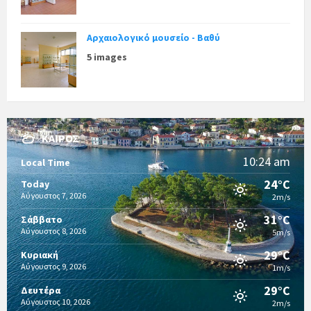
Αρχαιολογικό μουσείο - Βαθύ
5 images
ΚΑΙΡΌΣ
10:24 am
Local Time
24°C
Today
Αύγουστος 7, 2026
2m/s
31°C
Σάββατο
Αύγουστος 8, 2026
5m/s
29°C
Κυριακή
Αύγουστος 9, 2026
1m/s
29°C
Δευτέρα
Αύγουστος 10, 2026
2m/s