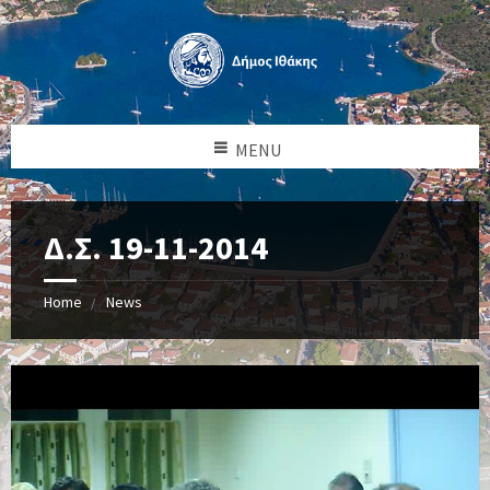
MENU
Δ.Σ. 19-11-2014
Home
News