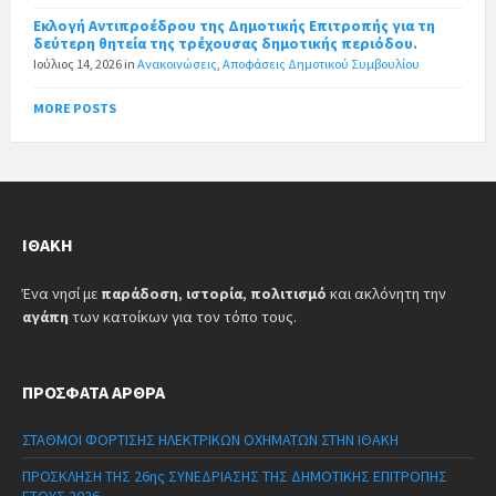
Εκλογή Αντιπροέδρου της Δημοτικής Επιτροπής για τη
δεύτερη θητεία της τρέχουσας δημοτικής περιόδου.
Ιούλιος 14, 2026
in
Ανακοινώσεις
,
Αποφάσεις Δημοτικού Συμβουλίου
MORE POSTS
ΙΘΆΚΗ
Ένα νησί με
παράδοση
,
ιστορία
,
πολιτισμό
και ακλόνητη την
αγάπη
των κατοίκων για τον τόπο τους.
ΠΡΌΣΦΑΤΑ ΆΡΘΡΑ
ΣΤΑΘΜΟΙ ΦΟΡΤΙΣΗΣ ΗΛΕΚΤΡΙΚΩΝ ΟΧΗΜΑΤΩΝ ΣΤΗΝ ΙΘΑΚΗ
ΠΡΟΣΚΛΗΣΗ ΤΗΣ 26ης ΣΥΝΕΔΡΙΑΣΗΣ ΤΗΣ ΔΗΜΟΤΙΚΗΣ ΕΠΙΤΡΟΠΗΣ
ΕΤΟΥΣ 2026