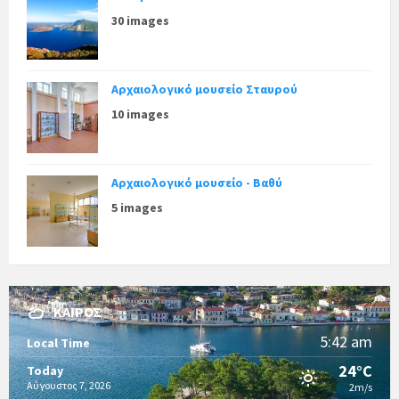
30 images
Αρχαιολογικό μουσείο Σταυρού
10 images
Αρχαιολογικό μουσείο - Βαθύ
5 images
ΚΑΙΡΌΣ
5:42 am
Local Time
24°C
Today
Αύγουστος 7, 2026
2m/s