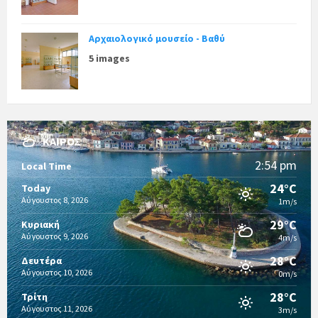
Αρχαιολογικό μουσείο - Βαθύ
5 images
ΚΑΙΡΌΣ
2:54 pm
Local Time
24°C
Today
Αύγουστος 8, 2026
1m/s
29°C
Κυριακή
Αύγουστος 9, 2026
4m/s
28°C
Δευτέρα
Αύγουστος 10, 2026
0m/s
28°C
Τρίτη
Αύγουστος 11, 2026
3m/s