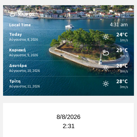
ΚΑΙΡΌΣ
4:31 am
Local Time
24°C
Today
Αύγουστος 8, 2026
1m/s
29°C
Κυριακή
Αύγουστος 9, 2026
4m/s
28°C
Δευτέρα
Αύγουστος 10, 2026
0m/s
28°C
Τρίτη
Αύγουστος 11, 2026
3m/s
8/8/2026
2:31