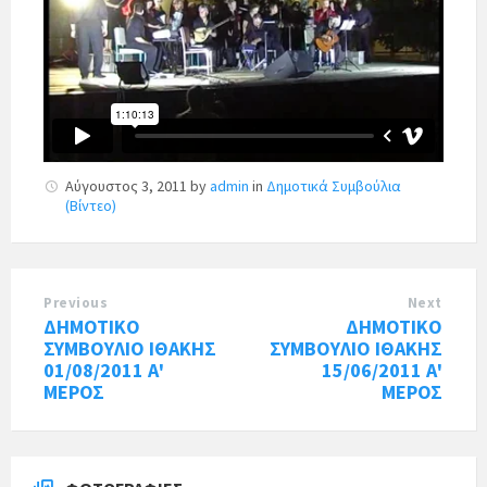
Αύγουστος 3, 2011
by
admin
in
Δημοτικά Συμβούλια
(Βίντεο)
Previous
Next
ΔΗΜΟΤΙΚΟ
ΔΗΜΟΤΙΚΟ
ΣΥΜΒΟΥΛΙΟ ΙΘΑΚΗΣ
ΣΥΜΒΟΥΛΙΟ ΙΘΑΚΗΣ
01/08/2011 Α'
15/06/2011 Α'
ΜΕΡΟΣ
ΜΕΡΟΣ