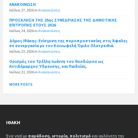
ΑΝΑΚΟΙΝΩΣΗ
Ιούλιος 27, 2026
in
Ανακοινώσεις
ΠΡΟΣΚΛΗΣΗ ΤΗΣ 25ης ΣΥΝΕΔΡΙΑΣΗΣ ΤΗΣ ΔΗΜΟΤΙΚΗΣ
ΕΠΙΤΡΟΠΗΣ ΕΤΟΥΣ 2026
Ιούλιος 24, 2026
in
Ανακοινώσεις
Δήμος Ιθάκης: Ενίσχυση της πυροπροστασίας στις Άφαλες
σε συνεργασία με τον Κοινωφελή Όμιλο Πλατρειθιά.
Ιούλιος 23, 2026
in
Ανακοινώσεις
Ορισμός του Τρέλλη Ιωάννη του Θεοδώρου ως
Αντιδήμαρχου Ύδρευσης, και Παιδείας.
Ιούλιος 21, 2026
in
Ανακοινώσεις
MORE POSTS
ΙΘΆΚΗ
Ένα νησί με
παράδοση
,
ιστορία
,
πολιτισμό
και ακλόνητη την