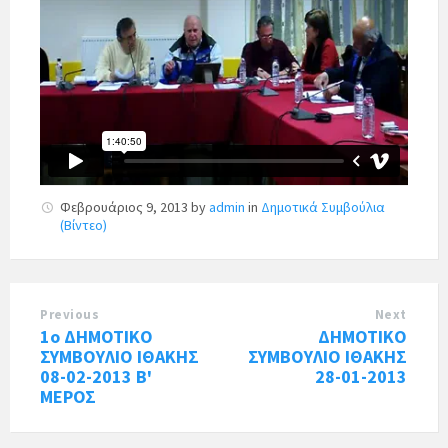
Φεβρουάριος 9, 2013
by
admin
in
Δημοτικά Συμβούλια
(Βίντεο)
Previous
Next
1o ΔΗΜΟΤΙΚΟ
ΔΗΜΟΤΙΚΟ
ΣΥΜΒΟΥΛΙΟ ΙΘΑΚΗΣ
ΣΥΜΒΟΥΛΙΟ ΙΘΑΚΗΣ
08-02-2013 Β'
28-01-2013
ΜΕΡΟΣ