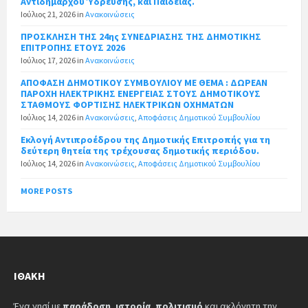
Αντιδήμαρχου Ύδρευσης, και Παιδείας.
Ιούλιος 21, 2026
in
Ανακοινώσεις
ΠΡΟΣΚΛΗΣΗ ΤΗΣ 24ης ΣΥΝΕΔΡΙΑΣΗΣ ΤΗΣ ΔΗΜΟΤΙΚΗΣ
ΕΠΙΤΡΟΠΗΣ ΕΤΟΥΣ 2026
Ιούλιος 17, 2026
in
Ανακοινώσεις
ΑΠΟΦΑΣΗ ΔΗΜΟΤΙΚΟΥ ΣΥΜΒΟΥΛΙΟΥ ΜΕ ΘΕΜΑ : ΔΩΡΕΑΝ
ΠΑΡΟΧΗ ΗΛΕΚΤΡΙΚΗΣ ΕΝΕΡΓΕΙΑΣ ΣΤΟΥΣ ΔΗΜΟΤΙΚΟΥΣ
ΣΤΑΘΜΟΥΣ ΦΟΡΤΙΣΗΣ ΗΛΕΚΤΡΙΚΩΝ ΟΧΗΜΑΤΩΝ
Ιούλιος 14, 2026
in
Ανακοινώσεις
,
Αποφάσεις Δημοτικού Συμβουλίου
Εκλογή Αντιπροέδρου της Δημοτικής Επιτροπής για τη
δεύτερη θητεία της τρέχουσας δημοτικής περιόδου.
Ιούλιος 14, 2026
in
Ανακοινώσεις
,
Αποφάσεις Δημοτικού Συμβουλίου
MORE POSTS
ΙΘΆΚΗ
Ένα νησί με
παράδοση
,
ιστορία
,
πολιτισμό
και ακλόνητη την