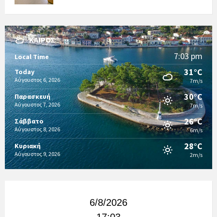
ΚΑΙΡΌΣ
7:03 pm
Local Time
31°C
Today
Αύγουστος 6, 2026
7m/s
30°C
Παρασκευή
Αύγουστος 7, 2026
7m/s
26°C
Σάββατο
Αύγουστος 8, 2026
6m/s
28°C
Κυριακή
Αύγουστος 9, 2026
2m/s
6/8/2026
17:03