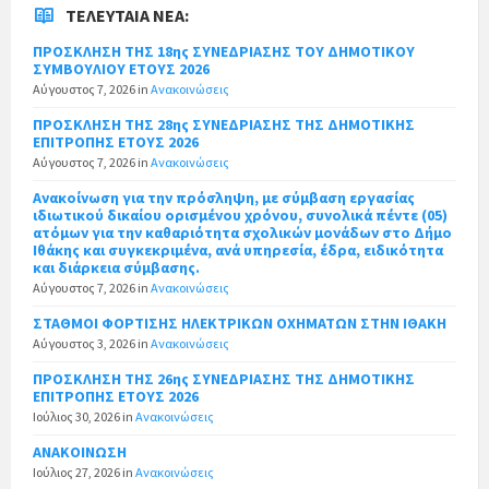
ΤΕΛΕΥΤΑΊΑ ΝΈΑ:
ΠΡΟΣΚΛΗΣΗ ΤΗΣ 18ης ΣΥΝΕΔΡΙΑΣΗΣ ΤΟΥ ΔΗΜΟΤΙΚΟΥ
ΣΥΜΒΟΥΛΙΟΥ ΕΤΟΥΣ 2026
Αύγουστος 7, 2026
in
Ανακοινώσεις
ΠΡΟΣΚΛΗΣΗ ΤΗΣ 28ης ΣΥΝΕΔΡΙΑΣΗΣ ΤΗΣ ΔΗΜΟΤΙΚΗΣ
ΕΠΙΤΡΟΠΗΣ ΕΤΟΥΣ 2026
Αύγουστος 7, 2026
in
Ανακοινώσεις
Ανακοίνωση για την πρόσληψη, με σύμβαση εργασίας
ιδιωτικού δικαίου ορισμένου χρόνου, συνολικά πέντε (05)
ατόμων για την καθαριότητα σχολικών μονάδων στο Δήμο
Ιθάκης και συγκεκριμένα, ανά υπηρεσία, έδρα, ειδικότητα
και διάρκεια σύμβασης.
Αύγουστος 7, 2026
in
Ανακοινώσεις
ΣΤΑΘΜΟΙ ΦΟΡΤΙΣΗΣ ΗΛΕΚΤΡΙΚΩΝ ΟΧΗΜΑΤΩΝ ΣΤΗΝ ΙΘΑΚΗ
Αύγουστος 3, 2026
in
Ανακοινώσεις
ΠΡΟΣΚΛΗΣΗ ΤΗΣ 26ης ΣΥΝΕΔΡΙΑΣΗΣ ΤΗΣ ΔΗΜΟΤΙΚΗΣ
ΕΠΙΤΡΟΠΗΣ ΕΤΟΥΣ 2026
Ιούλιος 30, 2026
in
Ανακοινώσεις
ΑΝΑΚΟΙΝΩΣΗ
Ιούλιος 27, 2026
in
Ανακοινώσεις