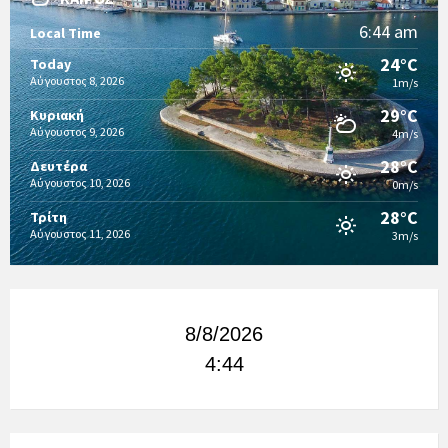
6:44 am
Local Time
24°C
Today
Αύγουστος 8, 2026
1m/s
29°C
Κυριακή
Αύγουστος 9, 2026
4m/s
28°C
Δευτέρα
Αύγουστος 10, 2026
0m/s
28°C
Τρίτη
Αύγουστος 11, 2026
3m/s
8/8/2026
4:44