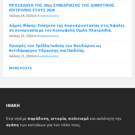
ΠΡΟΣΚΛΗΣΗ ΤΗΣ 25ης ΣΥΝΕΔΡΙΑΣΗΣ ΤΗΣ ΔΗΜΟΤΙΚΗΣ
ΕΠΙΤΡΟΠΗΣ ΕΤΟΥΣ 2026
Ιούλιος 24, 2026
in
Ανακοινώσεις
Δήμος Ιθάκης: Ενίσχυση της πυροπροστασίας στις Άφαλες
σε συνεργασία με τον Κοινωφελή Όμιλο Πλατρειθιά.
Ιούλιος 23, 2026
in
Ανακοινώσεις
Ορισμός του Τρέλλη Ιωάννη του Θεοδώρου ως
Αντιδήμαρχου Ύδρευσης, και Παιδείας.
Ιούλιος 21, 2026
in
Ανακοινώσεις
MORE POSTS
ΙΘΆΚΗ
Ένα νησί με
παράδοση
,
ιστορία
,
πολιτισμό
και ακλόνητη την
αγάπη
των κατοίκων για τον τόπο τους.