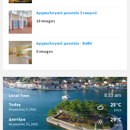
Αρχαιολογικό μουσείο Σταυρού
10 images
Αρχαιολογικό μουσείο - Βαθύ
5 images
ΚΑΙΡΌΣ
8:33 am
Local Time
25°C
Today
Αύγουστος 9, 2026
1m/s
29°C
Δευτέρα
Αύγουστος 10, 2026
2m/s