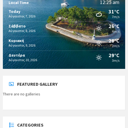
12:25 am
Local Time
31°C
Today
Αύγουστος 7, 2026
7m/s
26°C
Σάββατο
Αύγουστος 8, 2026
6m/s
28°C
Κυριακή
Αύγουστος 9, 2026
2m/s
29°C
Δευτέρα
Αύγουστος 10, 2026
3m/s
FEATURED GALLERY
There are no galleries
CATEGORIES