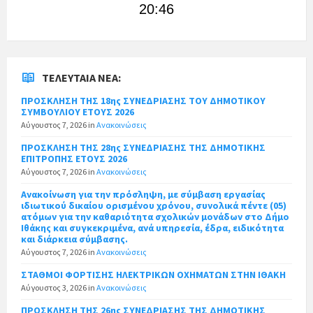
20:46
ΤΕΛΕΥΤΑΊΑ ΝΈΑ:
ΠΡΟΣΚΛΗΣΗ ΤΗΣ 18ης ΣΥΝΕΔΡΙΑΣΗΣ ΤΟΥ ΔΗΜΟΤΙΚΟΥ
ΣΥΜΒΟΥΛΙΟΥ ΕΤΟΥΣ 2026
Αύγουστος 7, 2026
in
Ανακοινώσεις
ΠΡΟΣΚΛΗΣΗ ΤΗΣ 28ης ΣΥΝΕΔΡΙΑΣΗΣ ΤΗΣ ΔΗΜΟΤΙΚΗΣ
ΕΠΙΤΡΟΠΗΣ ΕΤΟΥΣ 2026
Αύγουστος 7, 2026
in
Ανακοινώσεις
Ανακοίνωση για την πρόσληψη, με σύμβαση εργασίας
ιδιωτικού δικαίου ορισμένου χρόνου, συνολικά πέντε (05)
ατόμων για την καθαριότητα σχολικών μονάδων στο Δήμο
Ιθάκης και συγκεκριμένα, ανά υπηρεσία, έδρα, ειδικότητα
και διάρκεια σύμβασης.
Αύγουστος 7, 2026
in
Ανακοινώσεις
ΣΤΑΘΜΟΙ ΦΟΡΤΙΣΗΣ ΗΛΕΚΤΡΙΚΩΝ ΟΧΗΜΑΤΩΝ ΣΤΗΝ ΙΘΑΚΗ
Αύγουστος 3, 2026
in
Ανακοινώσεις
ΠΡΟΣΚΛΗΣΗ ΤΗΣ 26ης ΣΥΝΕΔΡΙΑΣΗΣ ΤΗΣ ΔΗΜΟΤΙΚΗΣ