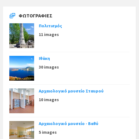
ΦΩΤΟΓΡΑΦΊΕΣ
Πολιτισμός
11 images
Ιθάκη
30 images
Αρχαιολογικό μουσείο Σταυρού
10 images
Αρχαιολογικό μουσείο - Βαθύ
5 images