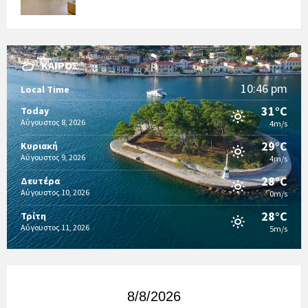
ΚΑΙΡΌΣ
10:46 pm
Local Time
31°C
Today
Αύγουστος 8, 2026
4m/s
29°C
Κυριακή
Αύγουστος 9, 2026
4m/s
28°C
Δευτέρα
Αύγουστος 10, 2026
0m/s
28°C
Τρίτη
Αύγουστος 11, 2026
5m/s
8/8/2026