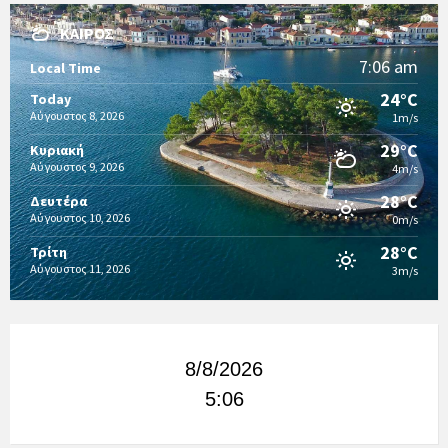
ΚΑΙΡΌΣ
7:06 am
Local Time
24°C
Today
Αύγουστος 8, 2026
1m/s
29°C
Κυριακή
Αύγουστος 9, 2026
4m/s
28°C
Δευτέρα
Αύγουστος 10, 2026
0m/s
28°C
Τρίτη
Αύγουστος 11, 2026
3m/s
8/8/2026
5:06