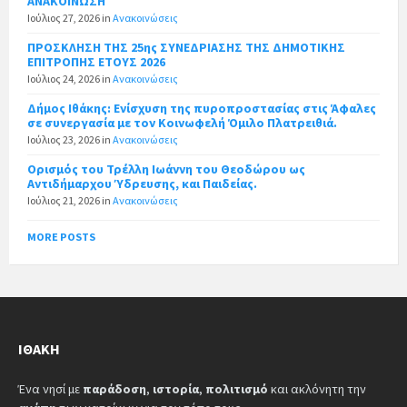
ΑΝΑΚΟΙΝΩΣΗ
Ιούλιος 27, 2026
in
Ανακοινώσεις
ΠΡΟΣΚΛΗΣΗ ΤΗΣ 25ης ΣΥΝΕΔΡΙΑΣΗΣ ΤΗΣ ΔΗΜΟΤΙΚΗΣ
ΕΠΙΤΡΟΠΗΣ ΕΤΟΥΣ 2026
Ιούλιος 24, 2026
in
Ανακοινώσεις
Δήμος Ιθάκης: Ενίσχυση της πυροπροστασίας στις Άφαλες
σε συνεργασία με τον Κοινωφελή Όμιλο Πλατρειθιά.
Ιούλιος 23, 2026
in
Ανακοινώσεις
Ορισμός του Τρέλλη Ιωάννη του Θεοδώρου ως
Αντιδήμαρχου Ύδρευσης, και Παιδείας.
Ιούλιος 21, 2026
in
Ανακοινώσεις
MORE POSTS
ΙΘΆΚΗ
Ένα νησί με
παράδοση
,
ιστορία
,
πολιτισμό
και ακλόνητη την