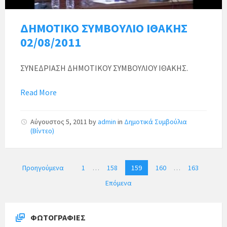
ΔΗΜΟΤΙΚΟ ΣΥΜΒΟΥΛΙΟ ΙΘΑΚΗΣ
02/08/2011
ΣΥΝΕΔΡΙΑΣΗ ΔΗΜΟΤΙΚΟΥ ΣΥΜΒΟΥΛΙΟΥ ΙΘΑΚΗΣ.
Read More
Αύγουστος 5, 2011
by
admin
in
Δημοτικά Συμβούλια
(Βίντεο)
Π
Προηγούμενα
1
…
158
159
160
…
163
λ
Επόμενα
ο
ή
γ
ΦΩΤΟΓΡΑΦΊΕΣ