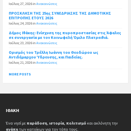
Ιούλιος 27, 2026
in
Ανακοινώσεις
ΠΡΟΣΚΛΗΣΗ ΤΗΣ 25ης ΣΥΝΕΔΡΙΑΣΗΣ ΤΗΣ ΔΗΜΟΤΙΚΗΣ
ΕΠΙΤΡΟΠΗΣ ΕΤΟΥΣ 2026
Ιούλιος 24, 2026
in
Ανακοινώσεις
Δήμος Ιθάκης: Ενίσχυση της πυροπροστασίας στις Άφαλες
σε συνεργασία με τον Κοινωφελή Όμιλο Πλατρειθιά.
Ιούλιος 23, 2026
in
Ανακοινώσεις
Ορισμός του Τρέλλη Ιωάννη του Θεοδώρου ως
Αντιδήμαρχου Ύδρευσης, και Παιδείας.
Ιούλιος 21, 2026
in
Ανακοινώσεις
MORE POSTS
ΙΘΆΚΗ
Ένα νησί με
παράδοση
,
ιστορία
,
πολιτισμό
και ακλόνητη την
αγάπη
των κατοίκων για τον τόπο τους.