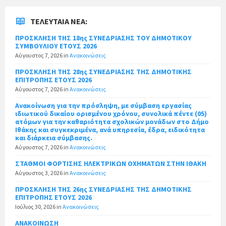
ΤΕΛΕΥΤΑΊΑ ΝΈΑ:
ΠΡΟΣΚΛΗΣΗ ΤΗΣ 18ης ΣΥΝΕΔΡΙΑΣΗΣ ΤΟΥ ΔΗΜΟΤΙΚΟΥ
ΣΥΜΒΟΥΛΙΟΥ ΕΤΟΥΣ 2026
Αύγουστος 7, 2026
in
Ανακοινώσεις
ΠΡΟΣΚΛΗΣΗ ΤΗΣ 28ης ΣΥΝΕΔΡΙΑΣΗΣ ΤΗΣ ΔΗΜΟΤΙΚΗΣ
ΕΠΙΤΡΟΠΗΣ ΕΤΟΥΣ 2026
Αύγουστος 7, 2026
in
Ανακοινώσεις
Ανακοίνωση για την πρόσληψη, με σύμβαση εργασίας
ιδιωτικού δικαίου ορισμένου χρόνου, συνολικά πέντε (05)
ατόμων για την καθαριότητα σχολικών μονάδων στο Δήμο
Ιθάκης και συγκεκριμένα, ανά υπηρεσία, έδρα, ειδικότητα
και διάρκεια σύμβασης.
Αύγουστος 7, 2026
in
Ανακοινώσεις
ΣΤΑΘΜΟΙ ΦΟΡΤΙΣΗΣ ΗΛΕΚΤΡΙΚΩΝ ΟΧΗΜΑΤΩΝ ΣΤΗΝ ΙΘΑΚΗ
Αύγουστος 3, 2026
in
Ανακοινώσεις
ΠΡΟΣΚΛΗΣΗ ΤΗΣ 26ης ΣΥΝΕΔΡΙΑΣΗΣ ΤΗΣ ΔΗΜΟΤΙΚΗΣ
ΕΠΙΤΡΟΠΗΣ ΕΤΟΥΣ 2026
Ιούλιος 30, 2026
in
Ανακοινώσεις
ΑΝΑΚΟΙΝΩΣΗ