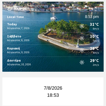
ΚΑΙΡΌΣ
8:53 pm
Local Time
31°C
Today
Αύγουστος 7, 2026
6m/s
30°C
Σάββατο
Αύγουστος 8, 2026
5m/s
28°C
Κυριακή
Αύγουστος 9, 2026
4m/s
29°C
Δευτέρα
Αύγουστος 10, 2026
2m/s
7/8/2026
18:53