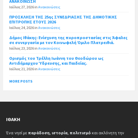
ΑΝΑΚΟΙΝΩΣΗ
Ιούλιος 27, 2026
in
Ανακοινώσεις
ΠΡΟΣΚΛΗΣΗ ΤΗΣ 25ης ΣΥΝΕΔΡΙΑΣΗΣ ΤΗΣ ΔΗΜΟΤΙΚΗΣ
ΕΠΙΤΡΟΠΗΣ ΕΤΟΥΣ 2026
Ιούλιος 24, 2026
in
Ανακοινώσεις
Δήμος Ιθάκης: Ενίσχυση της πυροπροστασίας στις Άφαλες
σε συνεργασία με τον Κοινωφελή Όμιλο Πλατρειθιά.
Ιούλιος 23, 2026
in
Ανακοινώσεις
Ορισμός του Τρέλλη Ιωάννη του Θεοδώρου ως
Αντιδήμαρχου Ύδρευσης, και Παιδείας.
Ιούλιος 21, 2026
in
Ανακοινώσεις
MORE POSTS
ΙΘΆΚΗ
Ένα νησί με
παράδοση
,
ιστορία
,
πολιτισμό
και ακλόνητη την