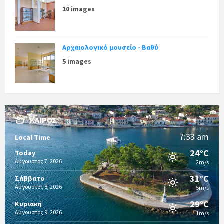
10 images
Αρχαιολογικό μουσείο - Βαθύ
5 images
ΚΑΙΡΌΣ
7:33 am
Local Time
24°C
Today
Αύγουστος 7, 2026
2m/s
31°C
Σάββατο
Αύγουστος 8, 2026
5m/s
29°C
Κυριακή
Αύγουστος 9, 2026
1m/s