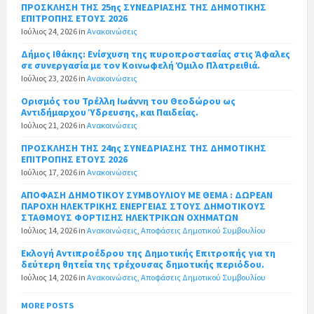
ΠΡΟΣΚΛΗΣΗ ΤΗΣ 25ης ΣΥΝΕΔΡΙΑΣΗΣ ΤΗΣ ΔΗΜΟΤΙΚΗΣ
ΕΠΙΤΡΟΠΗΣ ΕΤΟΥΣ 2026
Ιούλιος 24, 2026
in
Ανακοινώσεις
Δήμος Ιθάκης: Ενίσχυση της πυροπροστασίας στις Άφαλες
σε συνεργασία με τον Κοινωφελή Όμιλο Πλατρειθιά.
Ιούλιος 23, 2026
in
Ανακοινώσεις
Ορισμός του Τρέλλη Ιωάννη του Θεοδώρου ως
Αντιδήμαρχου Ύδρευσης, και Παιδείας.
Ιούλιος 21, 2026
in
Ανακοινώσεις
ΠΡΟΣΚΛΗΣΗ ΤΗΣ 24ης ΣΥΝΕΔΡΙΑΣΗΣ ΤΗΣ ΔΗΜΟΤΙΚΗΣ
ΕΠΙΤΡΟΠΗΣ ΕΤΟΥΣ 2026
Ιούλιος 17, 2026
in
Ανακοινώσεις
ΑΠΟΦΑΣΗ ΔΗΜΟΤΙΚΟΥ ΣΥΜΒΟΥΛΙΟΥ ΜΕ ΘΕΜΑ : ΔΩΡΕΑΝ
ΠΑΡΟΧΗ ΗΛΕΚΤΡΙΚΗΣ ΕΝΕΡΓΕΙΑΣ ΣΤΟΥΣ ΔΗΜΟΤΙΚΟΥΣ
ΣΤΑΘΜΟΥΣ ΦΟΡΤΙΣΗΣ ΗΛΕΚΤΡΙΚΩΝ ΟΧΗΜΑΤΩΝ
Ιούλιος 14, 2026
in
Ανακοινώσεις
,
Αποφάσεις Δημοτικού Συμβουλίου
Εκλογή Αντιπροέδρου της Δημοτικής Επιτροπής για τη
δεύτερη θητεία της τρέχουσας δημοτικής περιόδου.
Ιούλιος 14, 2026
in
Ανακοινώσεις
,
Αποφάσεις Δημοτικού Συμβουλίου
MORE POSTS