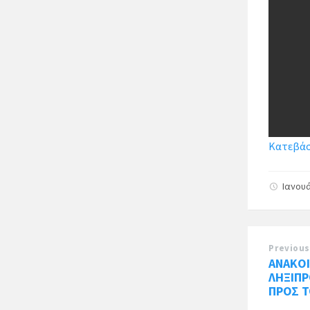
Κατεβάσ
Ιανουά
Previous
ΑΝΑΚΟΙ
ΛΗΞΙΠ
ΠΡΟΣ Τ