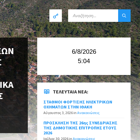
ΕΩΝ
6/8/2026
Σ
5:04
ΙΚΑ
ΤΕΛΕΥΤΑΊΑ ΝΈΑ:
Σ
ΣΤΑΘΜΟΙ ΦΟΡΤΙΣΗΣ ΗΛΕΚΤΡΙΚΩΝ
ΟΧΗΜΑΤΩΝ ΣΤΗΝ ΙΘΑΚΗ
Αύγουστος 3, 2026
in
Ανακοινώσεις
ΠΡΟΣΚΛΗΣΗ ΤΗΣ 26ης ΣΥΝΕΔΡΙΑΣΗΣ
ΤΗΣ ΔΗΜΟΤΙΚΗΣ ΕΠΙΤΡΟΠΗΣ ΕΤΟΥΣ
2026
Ιούλιος 30, 2026
in
Ανακοινώσεις