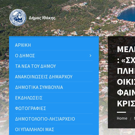
ΑΡΧΙΚΉ
ΜΕΛ
Ο ΔΉΜΟΣ
: «
ΤΑ ΝΈΑ ΤΟΥ ΔΉΜΟΥ
ΠΛΗ
ΑΝΑΚΟΙΝΩΣΕΙΣ ΔΗΜΑΡΧΟΥ
ΟΙΚ
ΔΗΜΟΤΙΚΆ ΣΥΜΒΟΎΛΙΑ
ΦΑΙ
ΕΚΔΗΛΏΣΕΙΣ
ΚΡΙ
ΦΩΤΟΓΡΑΦΊΕΣ
Home
ΔΗΜΟΤΟΛΌΓΙΟ-ΛΗΞΙΑΡΧΕΊΟ
ΟΙ ΥΠΆΛΛΗΛΟΙ ΜΑΣ