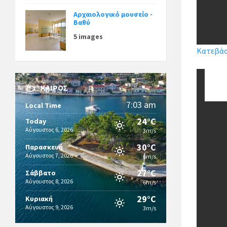
Αρχαιολογικό μουσείο -
Βαθύ
5 images
Κατεβάστ
ΚΑΙΡΌΣ
7:03 am
Local Time
24°C
Today
Αύγουστος 6, 2026
3m/s
30°C
Παρασκευή
Αύγουστος 7, 2026
6m/s
27°C
Σάββατο
Αύγουστος 8, 2026
6m/s
29°C
Κυριακή
Αύγουστος 9, 2026
3m/s