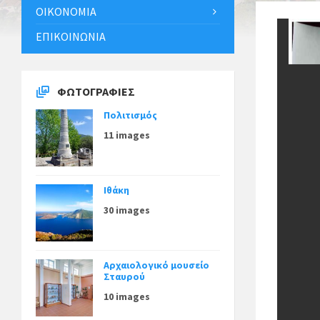
ΟΙΚΟΝΟΜΊΑ
ΕΠΙΚΟΙΝΩΝΊΑ
ΦΩΤΟΓΡΑΦΊΕΣ
Πολιτισμός
11 images
Ιθάκη
30 images
Αρχαιολογικό μουσείο
Σταυρού
10 images