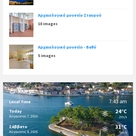
Αρχαιολογικό μουσείο Σταυρού
10 images
Αρχαιολογικό μουσείο - Βαθύ
5 images
ΚΑΙΡΌΣ
7:43 am
Local Time
24°C
Today
Αύγουστος 7, 2026
2m/s
31°C
Σάββατο
Αύγουστος 8, 2026
5m/s