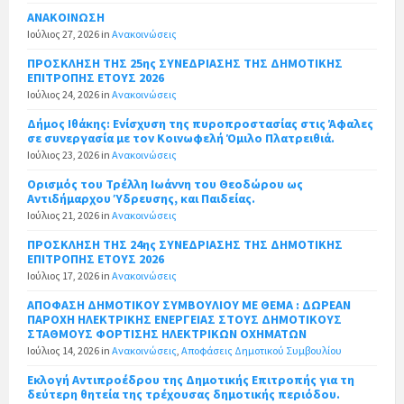
ΑΝΑΚΟΙΝΩΣΗ
Ιούλιος 27, 2026
in
Ανακοινώσεις
ΠΡΟΣΚΛΗΣΗ ΤΗΣ 25ης ΣΥΝΕΔΡΙΑΣΗΣ ΤΗΣ ΔΗΜΟΤΙΚΗΣ
ΕΠΙΤΡΟΠΗΣ ΕΤΟΥΣ 2026
Ιούλιος 24, 2026
in
Ανακοινώσεις
Δήμος Ιθάκης: Ενίσχυση της πυροπροστασίας στις Άφαλες
σε συνεργασία με τον Κοινωφελή Όμιλο Πλατρειθιά.
Ιούλιος 23, 2026
in
Ανακοινώσεις
Ορισμός του Τρέλλη Ιωάννη του Θεοδώρου ως
Αντιδήμαρχου Ύδρευσης, και Παιδείας.
Ιούλιος 21, 2026
in
Ανακοινώσεις
ΠΡΟΣΚΛΗΣΗ ΤΗΣ 24ης ΣΥΝΕΔΡΙΑΣΗΣ ΤΗΣ ΔΗΜΟΤΙΚΗΣ
ΕΠΙΤΡΟΠΗΣ ΕΤΟΥΣ 2026
Ιούλιος 17, 2026
in
Ανακοινώσεις
ΑΠΟΦΑΣΗ ΔΗΜΟΤΙΚΟΥ ΣΥΜΒΟΥΛΙΟΥ ΜΕ ΘΕΜΑ : ΔΩΡΕΑΝ
ΠΑΡΟΧΗ ΗΛΕΚΤΡΙΚΗΣ ΕΝΕΡΓΕΙΑΣ ΣΤΟΥΣ ΔΗΜΟΤΙΚΟΥΣ
ΣΤΑΘΜΟΥΣ ΦΟΡΤΙΣΗΣ ΗΛΕΚΤΡΙΚΩΝ ΟΧΗΜΑΤΩΝ
Ιούλιος 14, 2026
in
Ανακοινώσεις
,
Αποφάσεις Δημοτικού Συμβουλίου
Εκλογή Αντιπροέδρου της Δημοτικής Επιτροπής για τη
δεύτερη θητεία της τρέχουσας δημοτικής περιόδου.