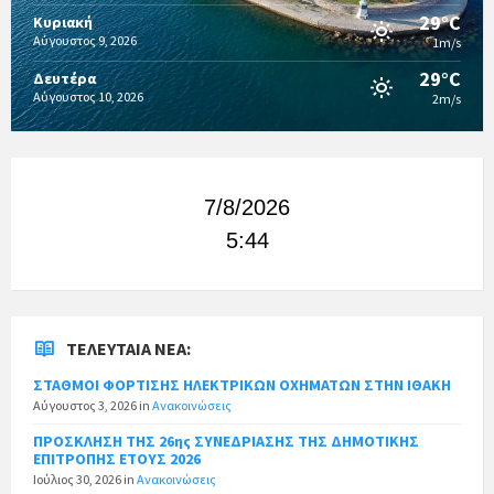
29°C
Κυριακή
Αύγουστος 9, 2026
1m/s
29°C
Δευτέρα
Αύγουστος 10, 2026
2m/s
7/8/2026
5:44
ΤΕΛΕΥΤΑΊΑ ΝΈΑ:
ΣΤΑΘΜΟΙ ΦΟΡΤΙΣΗΣ ΗΛΕΚΤΡΙΚΩΝ ΟΧΗΜΑΤΩΝ ΣΤΗΝ ΙΘΑΚΗ
Αύγουστος 3, 2026
in
Ανακοινώσεις
ΠΡΟΣΚΛΗΣΗ ΤΗΣ 26ης ΣΥΝΕΔΡΙΑΣΗΣ ΤΗΣ ΔΗΜΟΤΙΚΗΣ
ΕΠΙΤΡΟΠΗΣ ΕΤΟΥΣ 2026
Ιούλιος 30, 2026
in
Ανακοινώσεις