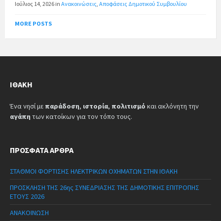
Ιούλιος 14, 2026
in
Ανακοινώσεις
,
Αποφάσεις Δημοτικού Συμβουλίου
MORE POSTS
ΙΘΆΚΗ
Ένα νησί με
παράδοση
,
ιστορία
,
πολιτισμό
και ακλόνητη την
αγάπη
των κατοίκων για τον τόπο τους.
ΠΡΌΣΦΑΤΑ ΆΡΘΡΑ
ΣΤΑΘΜΟΙ ΦΟΡΤΙΣΗΣ ΗΛΕΚΤΡΙΚΩΝ ΟΧΗΜΑΤΩΝ ΣΤΗΝ ΙΘΑΚΗ
ΠΡΟΣΚΛΗΣΗ ΤΗΣ 26ης ΣΥΝΕΔΡΙΑΣΗΣ ΤΗΣ ΔΗΜΟΤΙΚΗΣ ΕΠΙΤΡΟΠΗΣ
ΕΤΟΥΣ 2026
ΑΝΑΚΟΙΝΩΣΗ