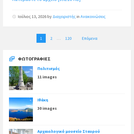
Ιούλιος 13, 2026
by
Διαχειριστής
in
Ανακοινώσεις
Π
1
2
…
120
Επόμενα
λ
ο
ΦΩΤΟΓΡΑΦΊΕΣ
ή
γ
Πολιτισμός
η
11 images
σ
η
ά
Ιθάκη
ρ
30 images
θ
ρ
ω
Αρχαιολογικό μουσείο Σταυρού