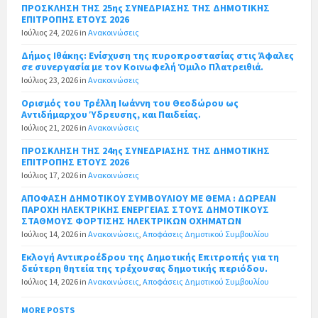
ΠΡΟΣΚΛΗΣΗ ΤΗΣ 25ης ΣΥΝΕΔΡΙΑΣΗΣ ΤΗΣ ΔΗΜΟΤΙΚΗΣ
ΕΠΙΤΡΟΠΗΣ ΕΤΟΥΣ 2026
Ιούλιος 24, 2026
in
Ανακοινώσεις
Δήμος Ιθάκης: Ενίσχυση της πυροπροστασίας στις Άφαλες
σε συνεργασία με τον Κοινωφελή Όμιλο Πλατρειθιά.
Ιούλιος 23, 2026
in
Ανακοινώσεις
Ορισμός του Τρέλλη Ιωάννη του Θεοδώρου ως
Αντιδήμαρχου Ύδρευσης, και Παιδείας.
Ιούλιος 21, 2026
in
Ανακοινώσεις
ΠΡΟΣΚΛΗΣΗ ΤΗΣ 24ης ΣΥΝΕΔΡΙΑΣΗΣ ΤΗΣ ΔΗΜΟΤΙΚΗΣ
ΕΠΙΤΡΟΠΗΣ ΕΤΟΥΣ 2026
Ιούλιος 17, 2026
in
Ανακοινώσεις
ΑΠΟΦΑΣΗ ΔΗΜΟΤΙΚΟΥ ΣΥΜΒΟΥΛΙΟΥ ΜΕ ΘΕΜΑ : ΔΩΡΕΑΝ
ΠΑΡΟΧΗ ΗΛΕΚΤΡΙΚΗΣ ΕΝΕΡΓΕΙΑΣ ΣΤΟΥΣ ΔΗΜΟΤΙΚΟΥΣ
ΣΤΑΘΜΟΥΣ ΦΟΡΤΙΣΗΣ ΗΛΕΚΤΡΙΚΩΝ ΟΧΗΜΑΤΩΝ
Ιούλιος 14, 2026
in
Ανακοινώσεις
,
Αποφάσεις Δημοτικού Συμβουλίου
Εκλογή Αντιπροέδρου της Δημοτικής Επιτροπής για τη
δεύτερη θητεία της τρέχουσας δημοτικής περιόδου.
Ιούλιος 14, 2026
in
Ανακοινώσεις
,
Αποφάσεις Δημοτικού Συμβουλίου
MORE POSTS