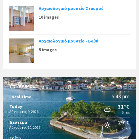
Αρχαιολογικό μουσείο Σταυρού
10 images
Αρχαιολογικό μουσείο - Βαθύ
5 images
ΚΑΙΡΌΣ
5:43 pm
Local Time
31°C
Today
Αύγουστος 9, 2026
6m/s
29°C
Δευτέρα
Αύγουστος 10, 2026
2m/s
28°C
Τρίτη