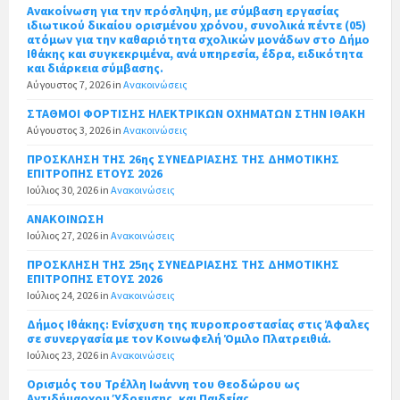
Ανακοίνωση για την πρόσληψη, με σύμβαση εργασίας
ιδιωτικού δικαίου ορισμένου χρόνου, συνολικά πέντε (05)
ατόμων για την καθαριότητα σχολικών μονάδων στο Δήμο
Ιθάκης και συγκεκριμένα, ανά υπηρεσία, έδρα, ειδικότητα
και διάρκεια σύμβασης.
Αύγουστος 7, 2026
in
Ανακοινώσεις
ΣΤΑΘΜΟΙ ΦΟΡΤΙΣΗΣ ΗΛΕΚΤΡΙΚΩΝ ΟΧΗΜΑΤΩΝ ΣΤΗΝ ΙΘΑΚΗ
Αύγουστος 3, 2026
in
Ανακοινώσεις
ΠΡΟΣΚΛΗΣΗ ΤΗΣ 26ης ΣΥΝΕΔΡΙΑΣΗΣ ΤΗΣ ΔΗΜΟΤΙΚΗΣ
ΕΠΙΤΡΟΠΗΣ ΕΤΟΥΣ 2026
Ιούλιος 30, 2026
in
Ανακοινώσεις
ΑΝΑΚΟΙΝΩΣΗ
Ιούλιος 27, 2026
in
Ανακοινώσεις
ΠΡΟΣΚΛΗΣΗ ΤΗΣ 25ης ΣΥΝΕΔΡΙΑΣΗΣ ΤΗΣ ΔΗΜΟΤΙΚΗΣ
ΕΠΙΤΡΟΠΗΣ ΕΤΟΥΣ 2026
Ιούλιος 24, 2026
in
Ανακοινώσεις
Δήμος Ιθάκης: Ενίσχυση της πυροπροστασίας στις Άφαλες
σε συνεργασία με τον Κοινωφελή Όμιλο Πλατρειθιά.
Ιούλιος 23, 2026
in
Ανακοινώσεις
Ορισμός του Τρέλλη Ιωάννη του Θεοδώρου ως
Αντιδήμαρχου Ύδρευσης, και Παιδείας.