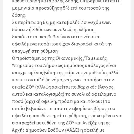
καθυστέρηση καταβολής δόσης, επιβαρύνεται αυτή
με μηνιαία προσαύξηση 5% επί του ποσού της
δόσης.
Σε περίπτωση δε, μη καταβολής 2 συνεχόμενων
δόσεων ή 3 δόσεων συνολικά, η ρύθμιση
διακόπτεται και βεβαιώνονται εκ νέου τα
οφειλόμενα ποσά που είχαν διαγραφεί κατά την
υπαγωγή στη ρύθμιση.
Ο προϊστάμενος της Οικονομικής /Ταμειακής
Υπηρεσίας του Δήμου ως δημόσιος υπόλογος είναι
υποχρεωμένος βάση της κείμενης νομοθεσίας αλλά
και με τον υπ’ όψη νόμο, να γνωστοποιήσει στην
οικεία ΔΟΥ (αλλιώς ασκείται πειθαρχικός έλεγχος
αυτού και καταλογισμός) το συνολικό οφειλόμενο
ποσό (αρχική οφειλή, πρόστιμα και τόκους) το
οποίο βεβαιώνεται από την εφορία σε βάρος του
οφειλέτη που δεν τηρεί τη ρύθμιση, προκειμένου να
εισπραχθεί με ευθύνη της ΔΟΥ και Ανεξάρτητης
Αρχής Δημοσίων Εσόδων (ΑΑΔΕ) η οφειλή με