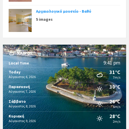
Αρχαιολογικό μουσείο - Βαθύ
5 images
ΚΑΙΡΌΣ
9:41 pm
Local Time
31°C
Today
Αύγουστος 6, 2026
7m/s
30°C
Παρασκευή
Αύγουστος 7, 2026
7m/s
26°C
Σάββατο
Αύγουστος 8, 2026
6m/s
28°C
Κυριακή
Αύγουστος 9, 2026
2m/s