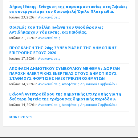
Δήμος Ιθάκης: Ενίσχυση της πυροπροστασίας στις Άφαλες
σε συνεργασία με τον Κοινωφελή Όμιλο Πλατρειθιά.
Ιούλιος 23, 2026
in
Ανακοινώσεις
Ορισμός του Τρέλλη Ιωάννη του Θεοδώρου ως
Αντιδήμαρχου Ύδρευσης, και Παιδείας.
Ιούλιος 21, 2026
in
Ανακοινώσεις
ΠΡΟΣΚΛΗΣΗ ΤΗΣ 24ης ΣΥΝΕΔΡΙΑΣΗΣ ΤΗΣ ΔΗΜΟΤΙΚΗΣ
ΕΠΙΤΡΟΠΗΣ ΕΤΟΥΣ 2026
Ιούλιος 17, 2026
in
Ανακοινώσεις
ΑΠΟΦΑΣΗ ΔΗΜΟΤΙΚΟΥ ΣΥΜΒΟΥΛΙΟΥ ΜΕ ΘΕΜΑ : ΔΩΡΕΑΝ
ΠΑΡΟΧΗ ΗΛΕΚΤΡΙΚΗΣ ΕΝΕΡΓΕΙΑΣ ΣΤΟΥΣ ΔΗΜΟΤΙΚΟΥΣ
ΣΤΑΘΜΟΥΣ ΦΟΡΤΙΣΗΣ ΗΛΕΚΤΡΙΚΩΝ ΟΧΗΜΑΤΩΝ
Ιούλιος 14, 2026
in
Ανακοινώσεις
,
Αποφάσεις Δημοτικού Συμβουλίου
Εκλογή Αντιπροέδρου της Δημοτικής Επιτροπής για τη
δεύτερη θητεία της τρέχουσας δημοτικής περιόδου.
Ιούλιος 14, 2026
in
Ανακοινώσεις
,
Αποφάσεις Δημοτικού Συμβουλίου
MORE POSTS